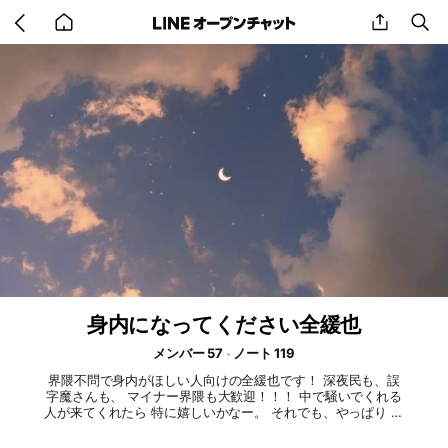
Go
share
se
back
to
home
身内になってください全緩也
メンバー 57
ノート 119
界隈不問で身内がほしい人向けの全緩也です！ 深夜民も、誤
字魔さんも、 マイナー界隈も大歓迎！！！ 中で騒いでくれる
人が来てくれたら 特に嬉しいかなー。 それでも、やっぱり 表
浮きヅライよって人もいるよね、、 だから壁民さんも大歓
迎！！ この俺が纏めて愛を注ぎます！ あ、！身内いらんよ！