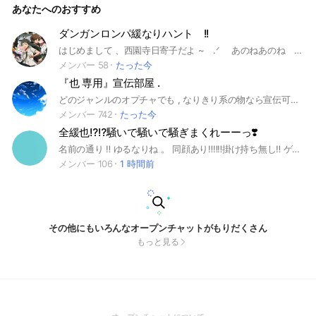
あなたへのおすすめ
って人も 是非楽しんでいってください︎ね👍🏻 ̖́- そしたら軽くル
ール説明するよ、 ⭕️ 恋愛 / 絵文字 / 顔文字 / スタンプ/ キャ
ラ崩壊 / CC自由 ❌ 𓏸𓏸厨 / 三次元 / 折 飽きたり合わない時は
ダンガンロンパ緩なりハント !!
いつでも抜けていただいて大丈夫です！！！ 、、、 以
はじめまして 、西園寺日寄子だよ ~ .ᐟ‪ あのねあのね ！ここはね .ᐣ ダンガンロンパシリーズのキャラの也をする部屋なんだよ ~ .ᐣ 表から入ってね ~ っ 、背後のお話から 、入るのだめだよ ~ 、 どっぺるさん5人まで大歓迎だよ ~ .ᐟ‪ 見学や オリジナルは 、知らない子だから 遠慮してね ~ .ᐟ‪ ハントしまくっちゃいなよ っ .ᐟ‪ (くす ヾ もしかして怖いの ~ .ᐣ 大丈夫 、誰も笑わないから さ っ .ᐟ‪ 背後の人が 、お話する時は、 それ相応の 、マークつけてね ~ ！ 完壁に也ってわけじゃなくて 、ゆる~くね .ᐟ‪ 荒らし はダメだよ ~ .ᐣ 即抜け .ᐣ う ~ ん … 、 合わないところだったってこと でしょ .ᐣ グレーゾーンってとこ .ᐣ 詳しいことは 、ノートに書いてあるから 、気になったら入ってみてね まってるから ね (くすヾ あ 、 そう ヽ 、 ドッペル地雷のおにいたちはお断りしてるんだ ~ 。 これは後から決まった決定事項だから 、 今いるおにぃ達が地雷ならそこは締め切ってるからね ~ っ 一応 、 いいかダメかくらいは いってね ~ っ .ᐟ‪ (初代青冠完C致しました) 埋伽羅(敬称略失) 狛枝凪斗 石丸清多夏( 石田も同様 ) 日向創 (詳しくは入ってすぐメンバーリスト迄) ／上記を希望とした方は通しますが、着席はできません ( CCは、短期でも関係なく、埋まりキャラは着席できません) 追記 最初は初期アイコン、未定で入っていただけると助かります 初期案、自己解釈キャラ等も着可です。 表での厨出しはできる限り控えてくださると幸いです。 ノート、絡みに関しては自衛ということになりますのでご自由に。 🏷️ #ダンガンロンパ #ダンロン #nrkr #なりきり #ダンガンロンパなりきり #也 #緩なり #ハント 作成日 2025.09.26
上！！！ 需要はそこの君！って言いたいところだけど、、 出
来そうなのあればコチラも候補にして くれると嬉しい！！ ↓
メンバー 58
たった今
需要↓ #呪術廻戦 #JUJU #ジョジョ #JJBA #ドクスト #チェ
『也 専用』宣伝部屋 .
ンソーマン #ヒロアカ #忘バ #忘却バッテリー #鬼滅 #HQ #ハ
イキュー #SD #スラムダンク #ONEPIECE #H×H #HUNTER ×
どのジャンルのオプチャでも , なりきり系の物なら宣伝可能です。 もし良ければぜひどうぞ !!
HUNTER #幽遊白書 #テニプリ #テニスの王子様 #銀魂 #デス
メンバー 742
たった今
ノート #怪獣8号 #サカモトデイズ #マッシュル #七つの大罪 #
全緩也⁉️⁉️騒いで騒いで騒ぎまくれーーっ❣️
ワールドトリガー #極楽街 #ファントムバスターズ #金カム #
青の祓魔師 #青エク #この音止まれ！#WB #ウィンブレ #WIN
名前の通り ‼️ ゆるなりね 。 同顔あり‼️‼️‼️掛け持ち無し‼️ ゲームキャラでもいーよーーー‼️ とにかく全キャラ緩なりな‼️‼️みんな来いよ‼️‼️‼️‼️ 114514‼️114514‼️ 1 1 4 ‼️ 5 1 4 ‼️ まじで緩すぎるから もうみんな 自由気ままにやってる ！！！ しかもガチのガチガチnrkrしてる人全然 いなーーーーーい ‼️ とりま 最近過疎だからまぢ きてね ⁉️ 来たらいいこと ありすぎる ❣️ ちょーーーー楽しいよ ‼️‼️ まー 説明は これくらい ‼️ 荒らさないで ーー ‼️ 即抜けも悲しいな 🥹🥹🥹 なんか3回くらい100人超えたんだけど、最近過疎りすぎて人減ってるの‼️‼️‼️‼️ だから騒いでくれる人ぼしゅー‼️‼️ まだ見てるなら来て！！！！！！！まってる！！！！ 🏷️ #アニメ緩なり #アニメ #アニメなりきり #ゲーム #ゲームなりきり #nrkr #ゆるなり #なりきり #進撃の巨人#薬屋のひとりごと#リゼロ#Re:ゼロから始める異世界生活#地縛少年花子くん#魔法少女まどか☆マギカ#まどマギ#マギアレコード魔法少女まどか☆マギカ外伝#マギレコ#NARUTO#ボルト#ドラゴンボール#鬼滅の刃#BLEACH#スラムダンク#銀魂#メダリスト#ヴァイオレット・エヴァーガーデン#エヴァ#エヴァンゲリオン#呪術廻戦#h×h#HUNTER×HUNTER#Dr.STONE#ドクターストーン#転生したらスライムだった件#転スラ#リコリス・リコイル#リコリコ#サカモトデイズ#アオのハコ#ワンピース#怪獣8号#ハイキュー#ジョジョの奇妙な冒険#ジョジョ#鋼の錬金術師#僕のヒーローアカデミア#君のことが大大大好きな100人の彼女#彼女お借りします#五等分の花嫁#東京リベンジャーズ#東リべ#鬼滅の刃#きめつ#タコピーの原罪#タコピー#ヘタリア#文豪ストレイドッグス#文スト#約ネバ#約束のネバーランド#薫る花は凛と咲く#光が死んだ夏 ゲーム系or実況者 #からピチ#カラフルピーチ#krpt#にじさんじ#2434#すとぷり#すとろべりーぷりんす#stpr#原神#スタレ#崩壊スターレイル#wrwrd
DBREAKER #ブルーロック #ダイヤのA #進撃の巨人 #AoT #D
メンバー 106
1 時間前
C #モブサイコ100 #BSD #シャドーハウス #宝石の国 #堕落JK
と廃人教師 #まどマギ #刀剣乱舞 #APH #ヘタリア #ranfren #
カリスマ #春の嵐とモンスター #多聞くん今どっち？！ #恋せ
よまやかし天使ども #Fate #FGO #18trip #ペルソナ #zzz #ゼ
ンレスゾーンゼロ #原神 #第五人格 #プロセカ #ツイステ #V3
#崩壊3rd #にじさんじ #2434 #3KSM #ライバー #wrwrd #実
その他にもいろんなオープンチャットがもりだくさん
況者 #ビットワールド なりきり #緩也 #也 #全也 #全緩也 #身
もっと見る
内く