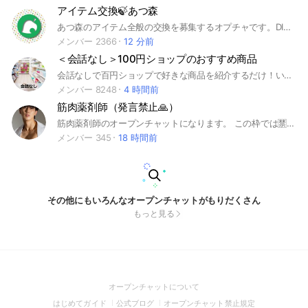
アイテム交換🍃あつ森
あつ森のアイテム全般の交換を募集するオプチャです。DIYレシピ・家具、マイル家具、化石などのトレードもOK！ネチケットを守って自由に参加してください。 #あつ森 #あつまれどうぶつの森 #どうぶつの森 #Switch #交換 #お触り #レシピ #家具 #化石 #アイテム #募集 #通信 #交流 #攻略 #イベント #初心者 #島 #情報
メンバー 2366
12 分前
＜会話なし＞100円ショップのおすすめ商品
会話なしで百円ショップで好きな商品を紹介するだけ！いい商品に出会えますように！ #DAISO #ダイソー #seria #セリア #cando #キャンドゥ #雑貨 #ワンコイン #100均 #100円 #百均
メンバー 8248
4 時間前
筋肉薬剤師（発言禁止🙏）
筋肉薬剤師のオープンチャットになります。 この枠では🈲誹謗中傷禁止です。 明るく仲良く元気良く、みんなで良い枠を作って行きましょう🫶
メンバー 345
18 時間前
その他にもいろんなオープンチャットがもりだくさん
もっと見る
(Open
オープンチャットについて
in
(Open
(Open
(Open
はじめてガイド
公式ブログ
オープンチャット禁止規定