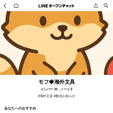
Go
share
se
back
to
home
モフ🍓海外文具
メンバー 51
ノート 2
#海外文具 #配信お知らせ
あなたへのおすすめ