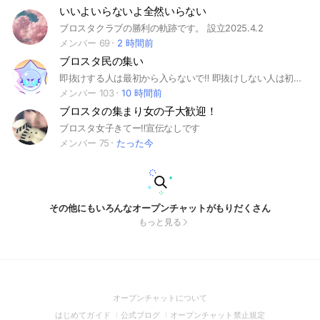
いいよいらないよ全然いらない
ブロスタクラブの勝利の軌跡です。 設立2025.4.2
メンバー 69
2 時間前
ブロスタ民の集い
即抜けする人は最初から入らないで‼️ 即抜けしない人は初心者〜上級者、男女関係なく誰でも気軽に参加してね！ 下ネタや暴言迷惑行為、垢販売や代行、許可無しでの宣伝はキック対象になるためやめてね！ みんなでトロ上げやガチバトル進めてブロスタを楽しもう！ ここまで読んだなら入るしかないでしょ 2025年 7月30日創設 #ブロスタ#エンジョイ勢#ガチ勢#トロ上げ#ガチバ#初心者#上級者#治安良い
メンバー 103
10 時間前
ブロスタの集まり女の子大歓迎！
ブロスタ女子きてー‼️宣伝なしです
メンバー 75
たった今
その他にもいろんなオープンチャットがもりだくさん
もっと見る
(Open
オープンチャットについて
in
(Open
(Open
(Open
はじめてガイド
公式ブログ
オープンチャット禁止規定