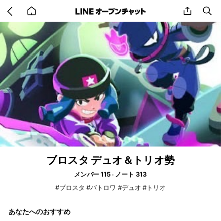
Go
share
se
back
to
home
ブロスタ デュオ＆トリオ勢
メンバー 115
ノート 313
#ブロスタ #バトロワ #デュオ #トリオ
あなたへのおすすめ