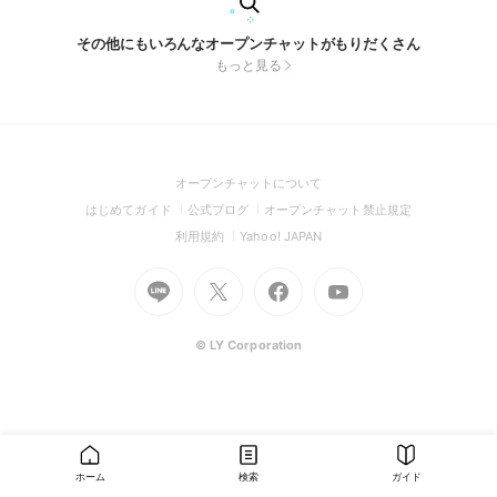
その他にもいろんなオープンチャットがもりだくさん
もっと見る
(Open
オープンチャットについて
in
(Open
(Open
(Open
はじめてガイド
公式ブログ
オープンチャット禁止規定
a
in
in
in
(Open
(Open
利用規約
Yahoo! JAPAN
new
a
a
a
in
in
window)
Go
new
Go
new
Go
Go
new
a
a
to
window)
to
window)
to
to
window)
new
new
Line
X
Facebook
Youtube
window)
window)
(Open
(Open
(Open
(Open
© LY Corporation
in
in
in
in
a
a
a
a
new
new
new
new
window)
window)
window)
window)
ホーム
検索
ガイド