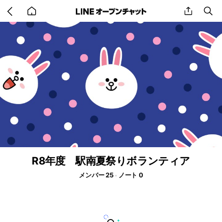
Go
share
se
back
to
home
R8年度 駅南夏祭りボランティア
メンバー 25
ノート 0