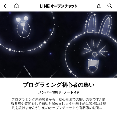
Go
share
se
back
to
home
プログラミング初心者の集い
メンバー 1088
ノート 49
プログラミング未経験者から、初心者までの集いの場です⤴ 情
報共有や質問をして知見を深めましょう✨ 基本的に皆様には規
則を設けませんが、他のオープンチャットや有料系の勧誘はN
Gとします。また節度ある行動を心がけましょう。 誤爆投稿を
削除する時は管理人に連絡すればなるべく早く対応します😊