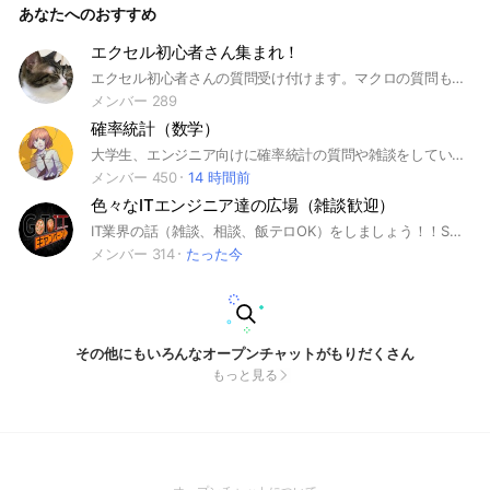
あなたへのおすすめ
エクセル初心者さん集まれ！
エクセル初心者さんの質問受け付けます。マクロの質問も大歓迎です。
メンバー 289
確率統計（数学）
大学生、エンジニア向けに確率統計の質問や雑談をしています 数学、統計検定、QC検定（品質管理検定）、確率論、Python、機械学習、アクチュアリー、サブルーム:線形代数、解析学（微積・微分積分）、確率論
メンバー 450
14 時間前
色々なITエンジニア達の広場（雑談歓迎）
IT業界の話（雑談、相談、飯テロOK）をしましょう！！SES/社内SE/SIer/営業問わず。初心者にもやさしくね！ エンジニアでなくてもIT業界に興味がある方はだれでも歓迎します。 #IT #WEB #SES #PC #エンジニア #システムエンジニアリングサービス #焼肉
メンバー 314
たった今
その他にもいろんなオープンチャットがもりだくさん
もっと見る