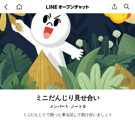
Go
share
se
back
to
home
ミニだんじり見せ合い
メンバー 1
ノート 0
ミニだんじりで困った事を話して助け合いましょう