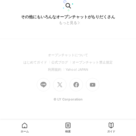
その他にもいろんなオープンチャットがもりだくさん
もっと見る
(Open
オープンチャットについて
in
(Open
(Open
(Open
はじめてガイド
公式ブログ
オープンチャット禁止規定
a
in
in
in
(Open
(Open
利用規約
Yahoo! JAPAN
new
a
a
a
in
in
window)
Go
new
Go
new
Go
Go
new
a
a
to
window)
to
window)
to
to
window)
new
new
Line
X
Facebook
Youtube
window)
window)
(Open
(Open
(Open
(Open
© LY Corporation
in
in
in
in
a
a
a
a
new
new
new
new
window)
window)
window)
window)
ホーム
検索
ガイド