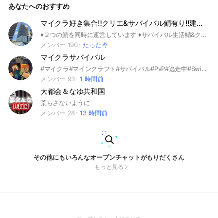
あなたへのおすすめ
ノートと上の『新規の方へ』の確認をお願いします！ 自己紹
介の書き方やルールが載っています。しっかり隅々まで読みま
しょう。 ✅ノートに自己紹介をお願いします！ 【①なぜ参加
マイクラ好き集合‼️クリエ&サバイバル鯖有り‼️建築サーバー、生活サーバー minecraft統合版雑談
したのか ②どんな建築をしているか】 建築したものがあれば
♦２つの鯖を同時に運営しています ♦サバイバル生活鯖&クリエ建築鯖を運営しています ♦便利な世界ビルダーアドオン(ワールドエディットもどき)が入ってます ♦主に現代建築、モダン建築、鉄道建築が中心に街を広げてます！和風建築、洋風建築勢も大歓迎！気になる方は是非参加して詳細を確認してみてください♪ ♦また雑談も活発です‼️ ♦またこのワールドではいくつかの市があり、そのなかにも多くの区があり、そのなかにも多くの町があります。なのできっとあなたにぴったりな区画がありますよ! ♦ここまで見たのなら一度入ってみてください! #マイクラ雑談#統合版#マルチ#マルチ募集#街作り#クリエ#クリエ鯖#サバイバル#サバイバルサーバー#サバイバル鯖#クリエサーバー#建築サーバー#ワールドエディット#クリエイティブサーバー#マインクラフト#宣伝#mtc#Minecraft #Minecraft統合版#クリエイティブ#みんなで街作り#マイクラ現代建築#現代建築#建築#統合版#BE#レルム#レルムズ#Realm#Realms#マイクラ鉄道#ワールドエディット#バニラ#アドオン#switch#switch2#pc#雑談#鉄道#銃アドオン#モダン建築#初心者歓迎#雑談#相談
是非載せてください！ 『『全員にお願いしています。』』 ご
協力よろしくお願いします。 ここではマイクラの話や建築の
メンバー 190
たった今
質問、アドバイス、マルチの募集など自由です！楽しく活動し
マイクラサバイバル
ましょう🙌 ⚠️当オープンチャットの注意点としては、 ❶他人
が作った建築物を「自作｣かのように見せかける行為はしない
#マイクラ#マインクラフト#サバイバル#PvP#逃走中#Switch#スイッチ#PC#スマホ#マルチ#建築#PVP#HIVE#統合版#雑談 サバイバルや逃走中のような企画など、幅広く遊んでいます!!!(^○^) 荒らしが来る可能性があるので荒らしっぽいことをしたらすぐ退会させるかもしれません！
でください。他人の作品をアイコンにしない・ノートに載せな
メンバー 93
1 時間前
いようにしてください。 ❷当オープンチャットは『マイクラ
大都会＆なゆ共和国
建築』がテーマです。雑談程度の他の話題の話をしても構いま
せんが、行き過ぎないようにしてください ❸一般的なルール
荒らさないように
やモラルに「大きく」反する行為があれば、通報・強制退出さ
メンバー 28
13 時間前
せます。 （例:創作物や個人をバカにする発言、悪質な宣伝な
ど） ❹宣伝に関しては一応管理者や副管理者にメンションし
て聞いてください。（許可制）
その他にもいろんなオープンチャットがもりだくさん
もっと見る