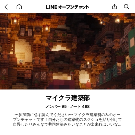
Go
share
se
back
to
home
マイクラ建築部
メンバー 95
ノート 498
〜参加前に必ず読んでください〜 マイクラ建築勢のみのオー
プンチャットです！自分たちの建築物のスクショを貼り付けて
自慢したりみんなで共同建築みたいなことが出来ればいいな～
と、思っております 我こそは1級建築士!!!って人を 探してま
す«٩(*´ ꒳ `*)۶» 改めて入る前に確認お願いします👇👇 ✅大事な