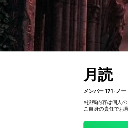
月読
メンバー 171
ノート
※投稿内容は個人
ご自身の責任でお