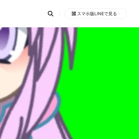
Search
スマホ版LINEで見る
OpenChats
Open
or
search
messages
area