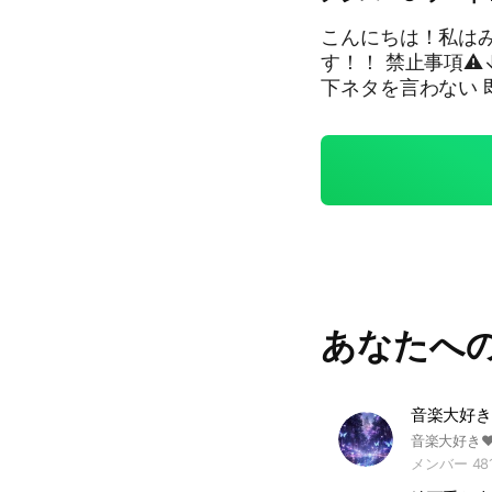
こんにちは！私は
す！！ 禁止事項⚠
下ネタを言わない 
て マンガ.趣味に
い事↓ 合作をする
ラブを初めてみよう
ぞー！ 荒らしたら
👌 #ガチャクラブ
あなたへ
音楽大好きフ
メンバー 48