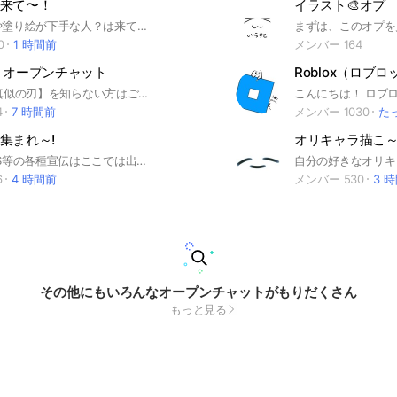
来て〜！
イラスト‪🎨オプ
絵下手な人や塗り絵が下手な人？は来て〜 私も絵下手なので来てくださいm(_ _)m 褒めあったりアドバイスし合ったりするとこです ⚠悪口や即抜け荒らし卑猥な言葉は絶対に辞めてください⚠⚠そして、実写アイコンは辞めてくださいそして、絵のオプなんで、無断転載、模写、トレスは禁止です⚠ このルールとは別に大事なノートがあります ※もし荒らしが出た場合管理人をお呼びください 100人突破 2024年11月2日 700人突破 2024年1月20日
0
1 時間前
メンバー 164
 オープンチャット
Tiktok 【声真似の刃】を知らない方はご遠慮ください。 鬼滅の刃 声真似団体【声真似の刃】オープンチャットです⚔️☀️ 配信告知 雑談 企画協力 など 様々なことに使います！💪🏻🔥 #声真似 #声真似団体 #鬼滅の刃
4
7 時間前
メンバー 1030
た
集まれ～!
オリキャラ描こ
⚠️オプ、SNS等の各種宣伝はここでは出来ません。SNS、連絡先交換の呼びかけ、チェーンメール（拡散希望系コピペ）も強制退会となります。怖い話はノートに書いてね！トークは雑談です♪ ⚠️参加したらまず、【大事なノート】を必ず確認して下さいね♪トーク量が多い為、通知対策はご自身でお願いしています♪ ⚠️大人の方は「子供も沢山いる」と言うことを忘れずに、手本となる利用の仕方になるようご配慮願います！ #怖い話 #不思議な話 #ホラー #心霊 #社会人 #学生 #雑談 #趣味 #仲間 #相談
6
4 時間前
メンバー 530
3 
その他にもいろんなオープンチャットがもりだくさん
もっと見る