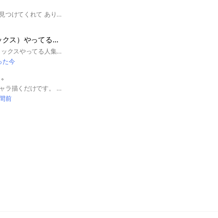
まずは、このオプを見つけてくれて ありがとうございます🙏✨️ 急だけど、絵描くのって めっちゃ難しいですよね‼️ 私も描いてるんだけど、 モチベと画力が低すぎて泣きそう😭😭 でもここのオプなら「絵に自信ないけどみんなに見てもらいたい‼️」って 人でも全然OKだし、見るだけってのも 全ッッッッ然OKです‼️ ここのオプはみーんな優しすぎるくらい 優しいのでめちゃくちゃ褒めちぎって くれます‼️‼️ 界隈なんでもOKなので2次元でも3次元でも描きまくりましょう✍️✍️ みんなにアドバイスもらって画力を 上げまくりましょう(´∀｀∩)↑age↑ 即抜け❌ 荒らし❌ 無言抜け️⭕️
Roblox（ロブロックス）やってる人集まれ〜！
こんにちは！ ロブロックスやってる人集まれ〜！ 絶対楽しいオプチャなので、是非参加してください！ 楽しくなかったら抜けても大丈夫です！ 楽しく話せるオープンチャットを目指しています！ #課金勢#無課金勢#ロブロックス#雑談#Roblox#ブロフル#ブロックスフルーツ#ブレインロット#
った今
～。
自分の好きなオリキャラ描くだけです。 描き合いOK 雑談OK 「ルール」 ・悪口いかん。 ・無断転載はダメだお。 ・絵以外のアイコンはNGでごわす。 (人の絵とかもNGです) ・グロい絵とかもNGだよ〜
時間前