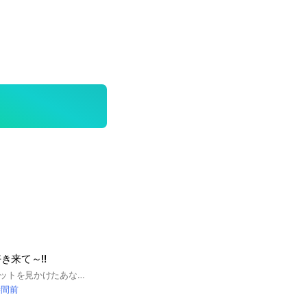
き来て～!!
今このオープンチャットを見かけたあなた!!ぜひ来てください!! 自分に合わなかったら抜けてもかまいませんが、即抜けは許しません。 皆でカラフルピーチを推して行きましょｰ! トーク数が増えすぎてどこ入ればいいの？ってなったら1番人数が多いとこに入るか、自分の推しのサブオープンチャットに入るようにして下さい #カラフルピーチ #カラピチ #マイクラ
時間前