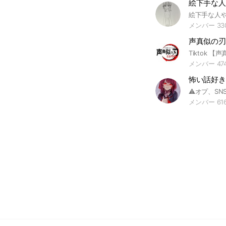
絵下手な人
メンバー 33
声真似の刃
メンバー 47
怖い話好き
メンバー 61