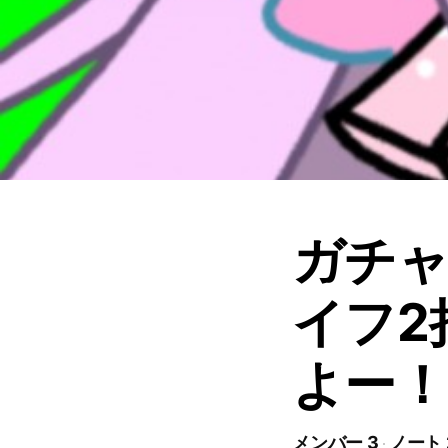
ガチャ
イフ2
よー！
メンバー 3
ノート 