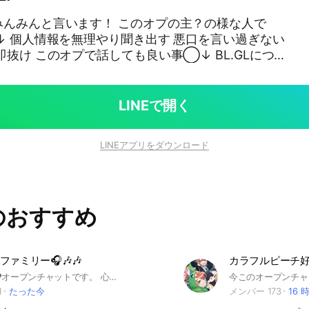
みんみんと言います！ このオプの主？の様な人で
️↓ 個人情報を無理やり聞き出す 悪口を言い過ぎない
即抜け このオプで話しても良い事◯↓ BL.GLについ
ついて 自分の悩んでいる事について このオプでして良
 コラボをする 宣伝をする 関係者を募集する ガチャク
かな...って人もオプでただ喋りたい！って人もどう
LINEで開く
東京湾に沈めますよー😊 あとついでに強制退会です
#ガチャライフ#ガチャライフ2
LINEアプリをダウンロード
のおすすめ
ァミリー🎧️🎶🎶
カラフルピーチ好
音楽大好き♥️オープンチャットです。 心あたたまる音楽を一緒に楽しみましょう✨✨✨ 🎵😍🎵 #ライブトーク#YouTube#音楽#J―POP#K-POP #アイドルソング #ポップス#ロックミュージック#ジャズ🎷🎺#アニメ #ドラマ#ハロプロ#シャ乱Q#心霊#オールジャンル #アニメソング#演歌歌謡曲#クラシックオーケストラ #ベートーベン🧓#モーツｧルト先生👴#ショパン🧓 #音楽雑談#カラオケ音源流し🎙️😆🎵🎤🎶🎤 #ボイスメッセージ(ボイメン) #YouTubeの動画貼り付け #アーティストの写真貼り付け 🍀相互で来た人達は特別に嬉しい事が有ります🍀 ここは音楽部屋🎶だけど 宣伝と相互もできるルームがあります、 トーク場、ノート、 どちらでもあなたのオプチャリンクを貼れます😇 宣伝&相互ルームに入室してね🏯 音楽を聴いて楽しんでもらったり一緒に雑談をして 楽しんだりと素敵な時間を共に過ごせたらなと 思ってます😆🎶老若男女の皆様方一人一人の御参加を御待ちしております🤩
1
たった今
メンバー 173
16 