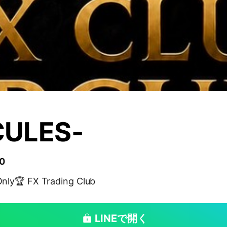
CULES-
0
Only🏆 FX Trading Club
LINEで開く