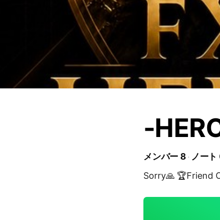
-HER
メンバー 8
ノート 
Sorry🙏 🏆Friend 