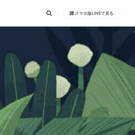
Search
スマホ版LINEで見る
OpenChats
Open
or
search
messages
area