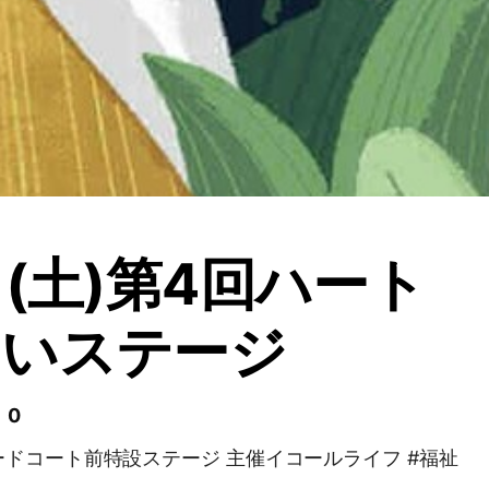
日(土)第4回ハート
あいステージ
 0
アピタ安城南店フードコート前特設ステージ 主催イコールライフ #福祉