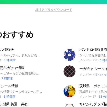
LINEアプリをダウンロード
のおすすめ
ル情報🌟
ボンドロ情報共
茨城県内のシールやガチャ、食玩など流行り物の情報共有オープンチャットです。 お手数ですが、メインルームは『茨城🌟シール情報🌟』となります。申請は必ずそちらへお願いします！サブの交換ルーム、雑談ルームへの申請はしない様お願いします。 入室後はノートを確認し、挨拶をしてください！
4
5 時間前
メンバー 212
1 
定🥟ガチャ情報
ーガチャ シール 
🛜食玩やガチャガチャなどの販売場所共有 ⚠️宇都宮市内の情報のみでお願いします ❌見る専での参加はＮＧ 少人数運営のオプチャなので承認制です🙇‍♀️ 他オプ等への情報流出は厳禁。 このオプチャに入ってるメンバーのみで共有。 ➡️入室後ノート必読 ➡️予告無くメンバー整理あります ( 情報提供のない方は退会 ) 転売目的、モラルの無い方の参加不可。 #栃木ガチャ #宇都宮ガチャ #ガチャガチャ #めじるしアクセサリー #食玩
メンバー 415
たっ
7 時間前
 シール情報
茨城県内シール情報 #シール帳 #シール手帳 #シール帳界隈 #シール界隈
3
8 時間前
メンバー 57
53 
ル浦和美園 共有
ちいかわグッズ