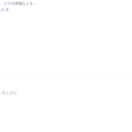
ちいかわグッズ情報、コラボ情報などを交換するためのオプチャです！ 情報の交換とメンバー同士の交流が盛んです✨ 参加後はBOTが案内するルールを確実にご確認ください‼︎
った今
(Open
ト禁止規定
in
a
new
window)