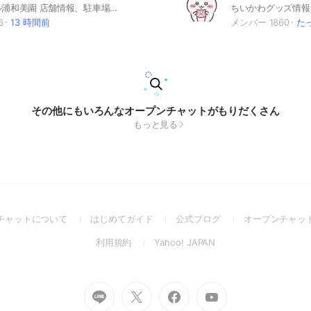
イオンモール浦和美園 店舗情報、駐車場混雑、営業時間、ガソリンスタンド価格、新店舗、営業終了 混雑具合など イオンモール浦和美園に 関わる話を共有する専用の場所 スーパー側の品の有無や値段の共有など 質問に対してはスレッドで返信 #イオンモール #映画 #イオンシネマ #スーパー #浦和美園 #東川口 #戸塚安行 #鳩ヶ谷 #川口 #草加 #越谷 #イオン #AEON #ガソリン #埼玉県 #さいたま市 #埼玉スタジアム #浦和レッズ #サッカー 最近流行りの #ボンボンドロップシール #シル活 #シール #シール帳 #シルパト #ガチャガチャ #カプセルトイ
6
13 時間前
メンバー 1860
た
その他にもいろんなオープンチャットがもりだくさん
もっと見る
(Open
(Open
(Open
チャットについて
はじめてガイド
公式ブログ
オープンチャッ
in
in
in
(Open
(Open
利用規約
Yahoo! JAPAN
a
a
a
in
in
new
new
new
a
a
window)
window)
window)
new
new
Go
Go
Go
Go
window)
window)
to
to
to
to