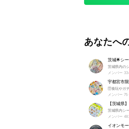
あなたへ
茨城🌟シー
メンバー 33
宇都宮市限
メンバー 75
【茨城県】
メンバー 48
イオンモー