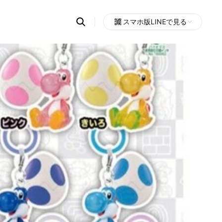
Search
スマホ版LINEで見る
OpenChats
Open
or
search
messages
area