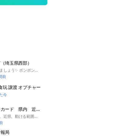
有（埼玉県西部）
シール情報を交換しましょう✨ ボンボンドロップシール他の情報共有板。 ⚠️見る専🆖 承認制になっております🙇 よくお読みください。 #熊谷 #埼玉 #鴻巣 #東松山 #小川 #本庄 #滑川 #川越 #深谷 #坂戸 #鶴ヶ島 #上里 #羽生
時間前
食玩 譲渡 オプチャー
た今
茨城県 ポケモンカード 県内 近県 入荷 予約 情報
茨城県を中心（県内、近県、動ける範囲）ポケモンカードの入荷予約情報等を共有できたらと思いたちあげました。マナーを守ってご参加ください。 #ポケモンカード #茨城 #ポケカ #入荷 #情報 #県南 #県西 #予約
分前
情報局