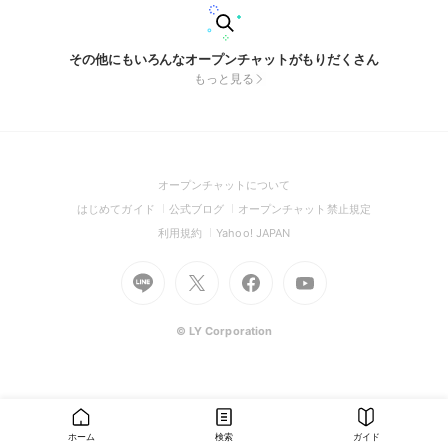
その他にもいろんなオープンチャットがもりだくさん
もっと見る
(Open
オープンチャットについて
in
(Open
(Open
(Open
はじめてガイド
公式ブログ
オープンチャット禁止規定
a
in
in
in
(Open
(Open
利用規約
Yahoo! JAPAN
new
a
a
a
in
in
window)
Go
new
Go
new
Go
Go
new
a
a
to
window)
to
window)
to
to
window)
new
new
Line
X
Facebook
Youtube
window)
window)
(Open
(Open
(Open
(Open
© LY Corporation
in
in
in
in
a
a
a
a
new
new
new
new
window)
window)
window)
window)
ホーム
検索
ガイド