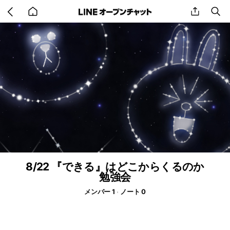
Go
share
se
back
to
home
8/22 『できる』はどこからくるのか
勉強会
メンバー 1
ノート 0