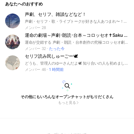
あなたへのおすすめ
声劇、セリフ、雑談などなど！
声劇・セリフ・歌・ライブトークが好きな人あつまれ〜！🎭🎤 管理人のいとです！ 初心者さんも大歓迎！みんなでゆるく楽しく声で遊ぼう✨ 「セリフ読んでみたい！」「歌ってみたい！」「ライブトークしてみたい！」 そんな人も気軽にどうぞ〜！初心者大歓迎！聞き専もOK！ちなみに主も初心者です！ みんなが安心して楽しめる場所にしたいので、これだけお願いします👇 ・荒らしはNG ・書記アイコンはNG ・実写アイコンもNG ・誹謗中傷や迷惑行為は禁止 ルールを守って、楽しく声で遊ぼう〜！ 気軽に参加してね！✨ ＃セリフ ＃声劇 ＃雑談 ＃暇
メンバー 28
運命の劇場～声劇･朗読･台本～コロッセオ‪✝︎Saku Luciferがおくる映画的ヴィジョン劇
運命が交錯する 声劇・朗読・台本創作の究極コロッセオ劇場、 魂震わす舞台と宿命の競演今ここに開幕せよ！！ 当方はギタリスト故いきなり演奏する事もあります。 映画のようなヴィジョンを見せつけるかのような劇をする！ 声劇･朗読の為の部屋 台本や小道具関係、音楽やイラスト、AIの活用、初心者、聞き専も大歓迎 #声劇#朗読#台本#演奏#演劇#映画#洋画#大衆演劇#邦画#ギター#初心者#リスナー#聞き専#AI#二次創作#ライブトーク#音楽#ゲーム#アニメ#ドラマ#歴史# 気軽によろしくお願いします
メンバー 32
たった今
セリフ読み民しゅーごー🕊
どうも、管理人のゆーさんだよ🕊 知り合いの人も初めましての方もいらっしゃい ここですることはセリフ読み、お歌、ライブトーク！ セリフ読みたい！自分が書いたセリフ誰かに読んでもらいたい！ そんな人達が集まってワイワイ出来たらいいなってオプチャです！ ここではみんなセリフ好きな人達、 年齢性別その全てを不問とします！ 男声、女声練習がてらセリフ読みもいいんじゃないかなー？ 楽しく！元気に！セリフ読み！
メンバー 46
1 時間前
その他にもいろんなオープンチャットがもりだくさん
もっと見る