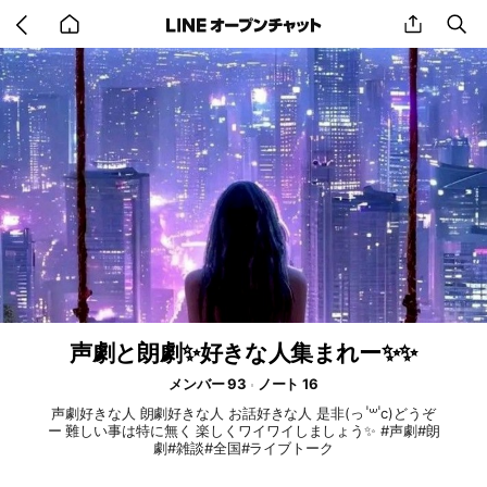
Go
share
se
back
to
home
声劇と朗劇✨好きな人集まれー✨✨
メンバー 93
ノート 16
声劇好きな人 朗劇好きな人 お話好きな人 是非‪(っ ॑꒳ ॑c)どうぞ
ー 難しい事は特に無く 楽しくワイワイしましょう✨ #声劇#朗
劇#雑談#全国#ライブトーク