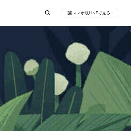
Search
スマホ版LINEで見る
OpenChats
Open
or
search
messages
area