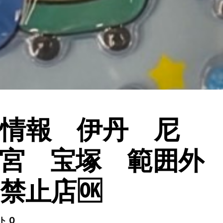
情報 伊丹 尼
宮 宝塚 範囲外
S禁止店🆗
ト 0