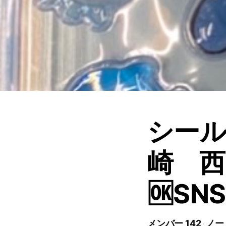
シール
崎 西
🆗SN
メンバー 142
ノー