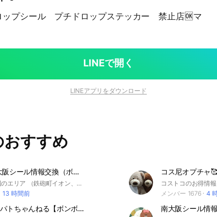
ロップシール プチドロップステッカー 禁止店🆗マ
LINEで開く
LINEアプリをダウンロード
のおすすめ
本気の❗️南大阪シール情報交換（ボンボンうるちゅるプチドロ）
大阪府堺周辺のエリア （鉄砲町イオン、北花田イオン、泉南イオン、セブンパーク天美、アリオ鳳、ウイングス、鳳イオン、ららぽ和泉、ドンキホーテ、しまむらなど） の情報を共有できればと思っております⭐︎ 平面シールの情報はなし 立体シールのみ！ 頻繁にシル活、共有をしてくれる方のみのオプチャにしたいと思っているので、 メンバー整理を定期的にいたします⭐︎ 他オプチャへの共有✖︎ 入るといいことがあるかもしれません…！ #大阪 #シール情報交換 #ボンボンドロップシール #うるちゅる #プチドロップステッカー #南大阪
13 時間前
メンバー 1676
4 
東京🗼シルパトちゃんねる【ボンボンドロップシール情報】