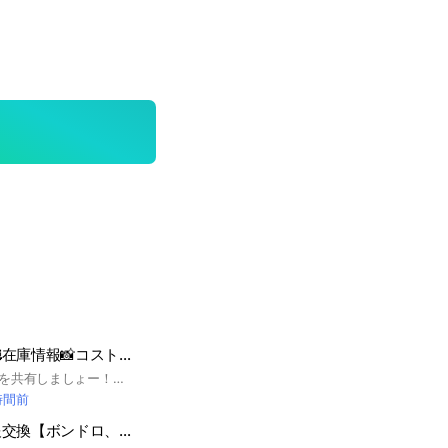
コス尼オプチャ🥰在庫情報📸コストコ尼崎倉庫店#コス尼オプチャ
コストコのお得情報を共有しましょー！！店内の割引情報、入荷情報、オススメ購入品など、パシャっと、サクッと載せて、皆お得にお買い物できますようにー！！ #コス尼オプチャ #尼崎倉庫店 #尼崎 #コストコ #costco #コストコ購入品 #クーポン #割引 #新商品 #店内写真 #割引情報 #店内情報
時間前
南大阪シール情報交換【ボンドロ、プチドロ、うるちゅる】