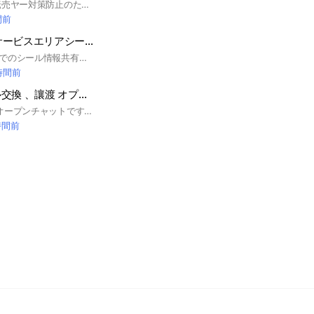
【主な共有範囲】 転売ヤー対策防止のため定期的にメンバー整理を行います。 ららぽ堺、中百舌鳥、富田林、アリオ鳳、鳳ウィングス、原山バラエティ、松原ドンキ、和泉中央ドンキ、鉄砲町など #シル活 #シール #ボンボンドロップシール #南大阪 #南河内
間前
全国高速道路🛣️サービスエリアシール情報🩷
全国サービスエリアでのシール情報共有板です！#シール #ボンボンドロップシール #シル活 #シルパト
 時間前
《奈良県》シール交換 、讓渡 オプチャ ♡
#シール交換専用のオープンチャットです #シール #シル活 #ボンボンドロップシール
時間前