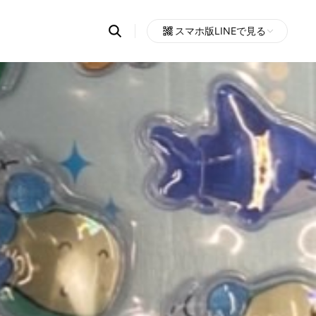
Search
スマホ版LINEで見る
OpenChats
Open
or
search
messages
area