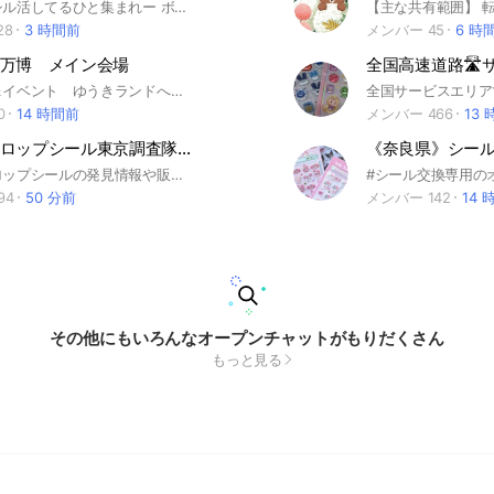
東京都内でシル活してるひと集まれー ボンドロ ボンボンドロップシール シルパト シル活 シール帳
28
3 時間前
メンバー 45
6 時
万博 メイン会場
万博グッズ＆イベント ゆうきランドへようこそ！ 👇🏻みんなで一緒にこんな事を楽しもう👇🏻 ⭐️万博グッズの情報交換 （オンライン＆実店舗） ⭐️万博イベントや万博グルメなどのアフター万博全般の情報交換 ⭐️大阪関西万博の想い出を語ろう ⭐️次の万博に向けて(リヤドや横浜など) 👇🏻ゆうきランドの提供するサービス👇🏻 💫エリア別で情報交換できるサブルーム 💫今月のアフター万博イベントまとめノート 💫イベントが一目でわかる！大阪とその他で分けられたイベントカレンダー 💫管理者と皆んなで織りなす雑談ルームと不定期開催LIVEトーク 万博やミャクミャクが好きな方はもちろん、異国文化やいろんなイベント、いろんな国のグルメも楽しめます🤩 みんなで色々な情報を共有できたら良いなと思います！ #万博 #expo #expo2025 #ミャクミャク #ミャクミャクグッズ #アフター万博 #万博グッズ #ぬいぐるみ #ぬい活 #グルメ #イベント #サンリオ #ピンバッジ #花博 #トゥンクトゥンク #トュンクトュンク #ゆうき
0
14 時間前
メンバー 466
13
ボンボンドロップシール東京調査隊#シルパト
ボンボンドロップシールの発見情報や販売情報など、東京の情報をみんなで調査するオプチャです。#シルパト#ボンドロ#シル活
94
50 分前
メンバー 142
14 
その他にもいろんなオープンチャットがもりだくさん
もっと見る