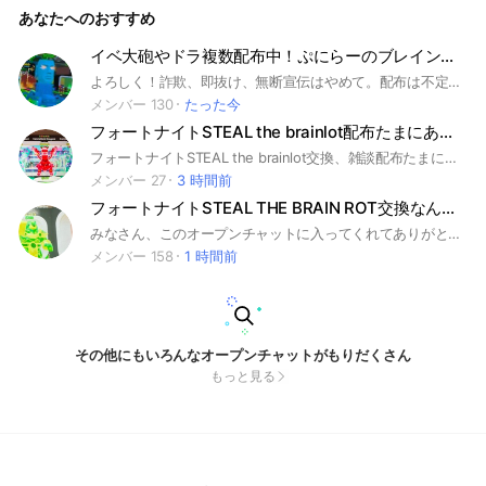
あなたへのおすすめ
イベ大砲やドラ複数配布中！ぷにらーのブレインロット交換&雑談オプ！
よろしく！詐欺、即抜け、無断宣伝はやめて。配布は不定期に行って、夏休みはかぐやや完凸ラブトイレなどファイト系配布！ 追記 主のぷにらーは学生なので6時ごろまで浮上できないこともしばしばです。 あと信頼できる人には副官渡す！ 基本/宣伝は作らんからよろ、大手でも信頼できないと副官渡さんからなー乞食は許さんした瞬間消すぞ
メンバー 130
たった今
フォートナイトSTEAL the brainlot配布たまにあり交換⭕️雑談⭕️
フォートナイトSTEAL the brainlot交換、雑談配布たまにあり#ブレインロット
メンバー 27
3 時間前
フォートナイトSTEAL THE BRAIN ROT交換なんでも！
みなさん、このオープンチャットに入ってくれてありがとうございます！ フォートナイト版 STEAL THE BRAIN ROT の交換、情報を共有するオプです👍 🔁交換OK｜📢情報共有OK みんなで楽しく盛り上げていきましょう！ 🎁激アツ配布あり🔥 宣伝も協力してくれると助かります！ （※無断宣伝は禁止です） 【ルール】 詐欺、無断宣伝、即抜け、荒らし、下ネタ❌ ↑ルールを守ってね！ 【今後の配布予定】 400人 通ドラ配布 500人 イベドラ、またはイベ蜘蛛配布 ※たまに臨時配布もあり👀 #フォートナイト #ブレインロット #フォトナ #ブレロ #フォートナイトブレインロット #フォトナブレロ #交換 #雑談 #スティールザブレインロット #仲良く #楽しむ
メンバー 158
1 時間前
その他にもいろんなオープンチャットがもりだくさん
もっと見る