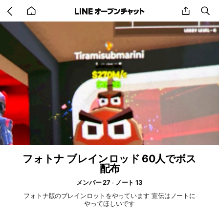
Go
share
se
back
to
home
フォトナ ブレインロッド 60人でボス
配布
メンバー 27
ノート 13
フォトナ版のブレインロットをやっています 宣伝はノートに
やってほしいです