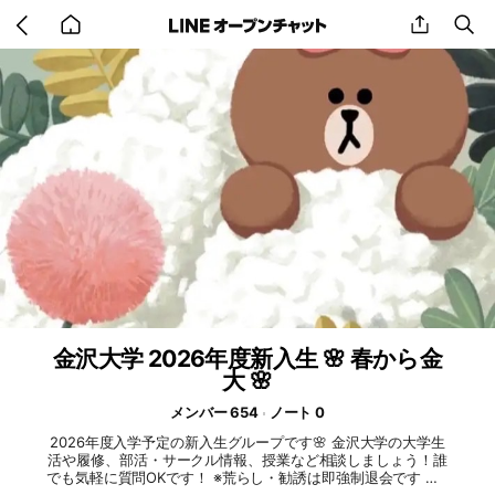
Go
share
se
back
to
home
金沢大学 2026年度新入生 🌸 春から金
大 🌸
メンバー 654
ノート 0
2026年度入学予定の新入生グループです🌸 金沢大学の大学生
活や履修、部活・サークル情報、授業など相談しましょう！誰
でも気軽に質問OKです！ ※荒らし・勧誘は即強制退会です #春