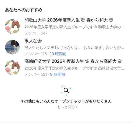
から金大 #金沢大学 #2026年度 #新入生 #合格 #履修
あなたへのおすすめ
和歌山大学 2026年度新入生 🌸 春から和大 🌸
2026年度入学予定の新入生グループです🌸 和歌山大学の大学生活や履修、部活・サークル情報、授業など相談しましょう！誰でも気軽に質問OKです！ ※荒らし・勧誘は即強制退会です #春から和大 #和歌山大学 #2026年度 #新入生 #合格 #履修 #教育学部 #経済学部 #システム工学部 #観光学部 #社会インフォマティクス学環
メンバー 247
浪人な会
浪人生たち大丈夫1人じゃないよ。 お互い励まし合いながらわからない問題などは出し合ったりなど本番に向けて頑張りましょう👊 浪人生なら誰でも大歓迎です^ ^ 絶対見下した奴らを見返してやろ🫵 #浪人生#浪人#逆転合格#限界受験生#
メンバー 176
10 時間前
高崎経済大学 2026年度新入生 🌸 春から高経大 🌸
2026年度入学予定の新入生グループです🌸 高崎経済大学の大学生活や履修、部活・サークル情報、授業など相談しましょう！誰でも気軽に質問OKです！ ※荒らし・勧誘は即強制退会です #春から高経大 #高崎経済大学 #2026年度 #新入生 #合格 #履修 #経済学部 #地域政策学部
メンバー 521
9 時間前
その他にもいろんなオープンチャットがもりだくさん
もっと見る