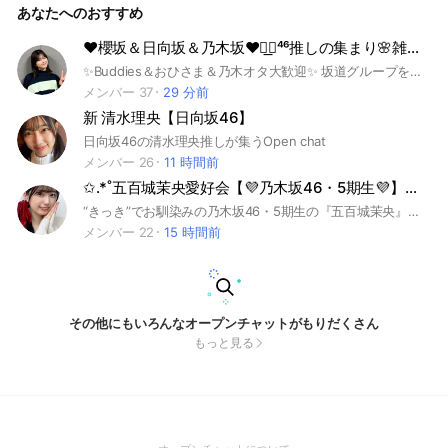
あなたへのおすすめ
ぱんクラブ#ヒーナーズ #non-no専属モデル #with専属モデル
#酸っぱい自己嫌悪
❤️櫻坂＆日向坂＆乃木坂❤️◢͟￨⁴⁶推しの集まり🌸雑談＆相談🌸
✨Buddies＆おひさま＆乃木オタ大歓迎✨ 坂道グループを語りませんか💕💗💕 坂道以外の話題も大歓迎ですよ(*^^*)
メンバー 37
29 分前
新 清水理央【日向坂46】
日向坂46の清水理央推しが集うOpen chat
メンバー 26
11 時間前
✩.*˚五百城茉央愛好会【💜乃木坂46・5期生💜】✩.*˚
“きっき”でお馴染みの乃木坂46・5期生の『五百城茉央』ちゃんを推す人が集う場です。 #五百城茉央#乃木坂46#5期生#関西#兵庫県#神戸市#アイドル#グラビア#モデル
メンバー 22
15 時間前
その他にもいろんなオープンチャットがもりだくさん
もっと見る