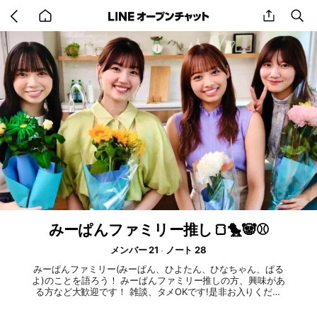
Go
share
se
back
to
home
みーぱんファミリー推し🍞🐤🐼⚾️
メンバー 21
ノート 28
みーぱんファミリー(みーぱん、ひよたん、ひなちゃん、ぱる
よ)のことを語ろう！ みーぱんファミリー推しの方、興味があ
る方など大歓迎です！ 雑談、タメOKです!是非お入りくださ
い！ #佐々木美玲 #濱岸ひより #河田陽菜 #山口陽世 #日向坂4
6 #おひさま#みーぱんファミリー #みーぱんベイビーズ #みー