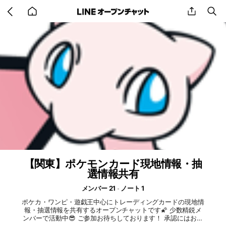
Go
share
se
back
to
home
【関東】ポケモンカード現地情報・抽
選情報共有
メンバー 21
ノート 1
ポケカ・ワンピ・遊戯王中心にトレーディングカードの現地情
報・抽選情報を共有するオープンチャットです🌠 少数精鋭メ
ンバーで活動中😎 ご参加お待ちしております！ 承認にはお時