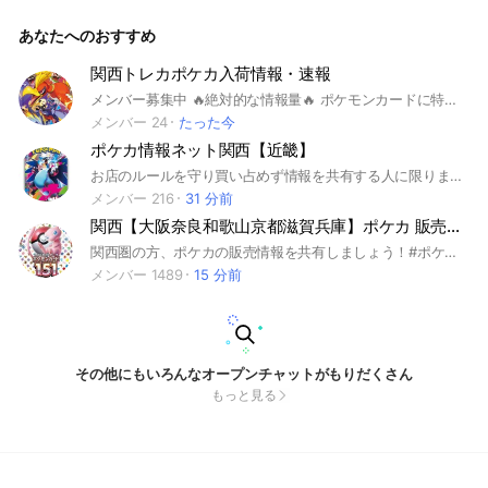
間頂きます🙇 #ポケモン #ポケモンカード #ポケカ #ワンピー
スカード #ワンピカ #遊戯王 #現地情報 #抽選情報 #東京 #埼
あなたへのおすすめ
玉 #神奈川 #千葉 #茨城 #栃木 #群馬
関西トレカポケカ入荷情報・速報
メンバー募集中 🔥絶対的な情報量🔥 ポケモンカードに特化した入荷情報を共有しています。 カドショ、家電量販店の再販情報、予約情報を流していきます🔥 #ポケモンカード #ポケカ #兵庫 #大阪 #京都#関西 #入荷情報 #セブン #ローソン #ファミマ #ヨドバシ梅田 #ヨドバシ
メンバー 24
たった今
ポケカ情報ネット関西【近畿】
お店のルールを守り買い占めず情報を共有する人に限ります。
メンバー 216
31 分前
関西【大阪奈良和歌山京都滋賀兵庫】ポケカ 販売・予約・雑談⭐️
関西圏の方、ポケカの販売情報を共有しましょう！#ポケカ #ポケモンカード #TCG #ポケセン #151
メンバー 1489
15 分前
その他にもいろんなオープンチャットがもりだくさん
もっと見る