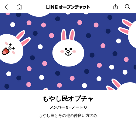
Go
share
se
back
to
home
もやし民オプチャ
メンバー 9
ノート 0
もやし民とその他の仲良い方のみ