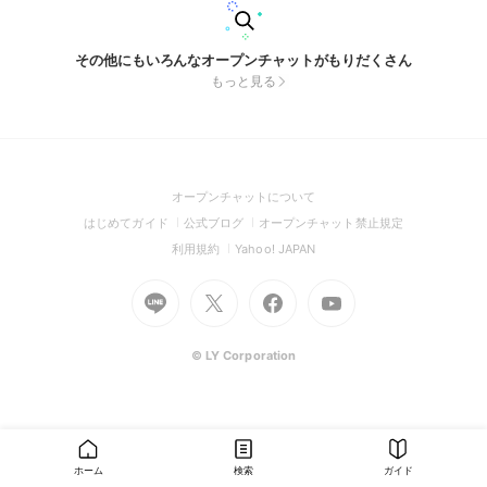
その他にもいろんなオープンチャットがもりだくさん
もっと見る
(Open
オープンチャットについて
in
(Open
(Open
(Open
はじめてガイド
公式ブログ
オープンチャット禁止規定
a
in
in
in
(Open
(Open
利用規約
Yahoo! JAPAN
new
a
a
a
in
in
window)
Go
new
Go
new
Go
Go
new
a
a
to
window)
to
window)
to
to
window)
new
new
Line
X
Facebook
Youtube
window)
window)
(Open
(Open
(Open
(Open
© LY Corporation
in
in
in
in
a
a
a
a
new
new
new
new
window)
window)
window)
window)
ホーム
検索
ガイド