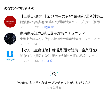
ス #リース業界 #インターンシップ #本選考 #unistyle #ユニ
スタイル #面接 #採用 #内定 #ES #エントリーシート #自己分
あなたへのおすすめ
析 #業界研究 #企業研究 #自己PR #ガクチカ #学生時代頑張っ
たこと #志何望動機 #webテスト #ウェブテスト #GD #グルー
プディスカッション #グルディス #OB訪問 #企業選び #就活対
【三菱UFJ銀行】就活情報共有/企業研究/選考対策グループ
策 #就活準備 #大手企業 #日系企業 ▼unistyleが運営するリー
就活用の情報共有/企業研究/選考対策グループです 【利用ルール】敬語で会話すること｜建設的な議論を行うこと｜就活から逸脱した会話は禁止｜意見を求める際には自分の考えも提示し丸投げしないこと｜前提条件、目的を揃え相手を尊重したうえで主張すること｜無許可の広告宣伝は禁止 ＜企業別グループ一覧＞ コンサル マッキンゼー/BCG/ベイン/ATカーニー/PwC/デロイト/KPMG/EY/アクセンチュア/NRI野村総合研究所/アビーム/ベイカレント 外資金融 ゴールドマン・サックス/モルガン・スタンレー/JPモルガン 外資IT Google/Amazon/マイクロソフト/アップル IT/通信 NTTデータ/NSSOL/電通総研/CTC/IBM/NTTドコモ/KDDI/ソフトバンク/楽天/リクルート/LINEヤフー/メルカリ/サイバーエージェント/富士通/DeNA/SCSK/TIS 商社 三菱商事/伊藤忠商事/三井物産/住友商事/丸紅 金融 三菱UFJ銀行/三井住友銀行/みずほ銀行/りそな銀行/日本銀行/DBJ/東京海上日動/三井住友海上/損保ジャパン/日本生命/第一生命/明治安田生命/JCB/三井住友カード/オリックス/農林中央金庫 証券 野村證券/大和証券/SMBC日興証券 広告/メディア 電通/博報堂/NHK/日本テレビ/TBS 不動産 三井不動産/三菱地所/住友不動産/森ビル/野村不動産/東急不動産 建設 大成建設/鹿島建設/清水建設 食品/日用品 サントリー/キリン/アサヒ/味の素/明治/日清食品/JT/資生堂/花王/P&G/ユニ・チャーム 小売/サービス イオン/セブン&アイ/ファーストリテイリング/良品計画 電機/機械/自動車 ソニー/トヨタ/ホンダ/日産/キーエンス/日立/パナソニック/三菱重工/三菱電機/東京エレクトロン/デンソー/村田製作所/ダイキン/NEC/キヤノン/コマツ/オムロン 素材/化学 旭化成/富士フイルム/AGC/信越化学/東レ 製薬 武田薬品/中外製薬/第一三共/アステラス製薬/エーザイ インフラ/運輸 JR東海/JR東日本/JR西日本/ANA/JAL/東京ガス/大阪ガス/東京電力/関西電力 その他 オリエンタルランド/任天堂/ニトリ/バンダイナムコ 27卒28卒29卒30卒 SPI/玉手箱/TGWEB/テストセンター/GAB/CAB
スのオプチャグループ▼ オリックス / 三井住友ファイナンス
＆リース（SMFL) / 三菱HCキャピタル / 東京センチュリー /
メンバー 823
2 時間前
芙蓉総合リース / みずほリース / NTTファイナンス / JA三井リ
東海東京証券_就活選考対策コミュニティ
ース / NTT・TCリース / リコーリース / 日産フィナンシャル
サービス / トヨタファイナンス / NECキャピタルソリューショ
東海東京証券を志望する就活生の選考対策コミュニティです。
ン ▼トヨタファイナンスの企業研究はこちらから▼ https://x.
メンバー 64
gd/vg5xb
【かんぽ生命保険】就活用(選考対策・企業研究)グループ
聞きづらい質問もOK！匿名で先輩や仲間に相談しよう！ 就活サイトunistyleが運営するかんぽ生命保険の就活情報(選考対策/企業研究)共有グループです。 #就活 #かんぽ生命保険 #保険業界 #インターンシップ #本選考 #unistyle #ユニスタイル #面接 #採用 #内定 #ES #エントリーシート #自己分析 #業界研究 #企業研究 #自己PR #ガクチカ #学生時代頑張ったこと #志何望動機 #webテスト #ウェブテスト #GD #グループディスカッション #グルディス #OB訪問 #企業選び #就活対策 #就活準備 #大手企業 #日系企業 ▼unistyleが運営する保険のオプチャグループ▼ 日本生命 / 第一生命 / 明治安田生命 / 住友生命 / ソニー生命保険 / 東京海上日動あんしん生命保険 / かんぽ生命保険 / アフラック / オリックス生命保険 / 富国生命保険 / プルデンシャル生命保険 / 太陽生命保険 / 朝日生命 / 大樹生命 / 東京海上日動火災保険 / 三井住友海上火災保険 / 損害保険ジャパン / あいおいニッセイ同和損害保険 / ソニー損害保険 ▼かんぽ生命保険の企業研究はこちらから▼ https://x.gd/Mr3Aq
メンバー 295
43 分前
その他にもいろんなオープンチャットがもりだくさん
もっと見る