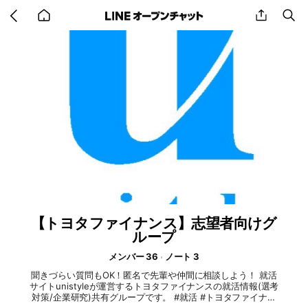
Go
share
se
back
to
home
【トヨタファイナンス】志望者向けグ
ループ
メンバー 36
ノート 3
聞きづらい質問もOK！匿名で先輩や仲間に相談しよう！ 就活
サイトunistyleが運営するトヨタファイナンスの就活情報(選考
対策/企業研究)共有グループです。 #就活 #トヨタファイナン