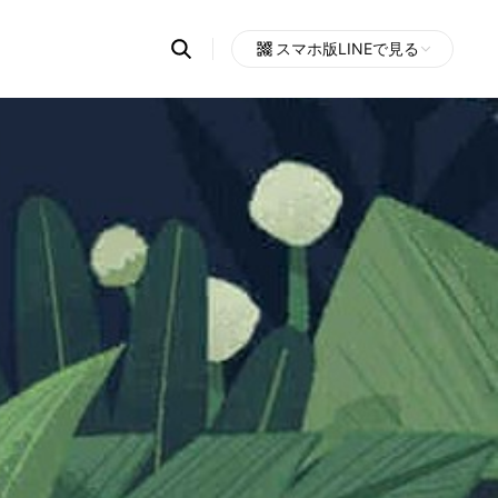
Search
スマホ版LINEで見る
OpenChats
Open
or
search
messages
area