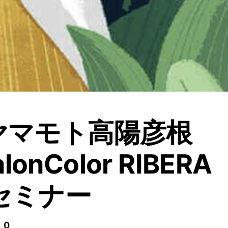
8ヤマモト高陽彦根
onColor RIBERA
Nセミナー
 0