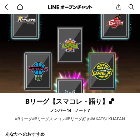
Go
share
se
back
to
home
Bリーグ【スマコレ・語り】🏀
メンバー 14
ノート 7
#Bリーグ#Bリーグスマコレ#Bリーグ好き#AKATSUKIJAPAN
あなたへのおすすめ