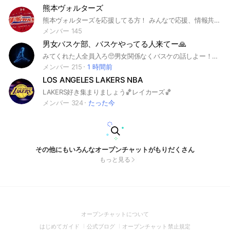
熊本ヴォルターズ
熊本ヴォルターズを応援してる方！ みんなで応援、情報共有しましょう！
メンバー 145
男女バスケ部、バスケやってる人来てー🙏
みてくれた人全員入ろ🥺男女関係なくバスケの話しよー！例えば試合の話とか、どうやったら上手くなるかなどみんなはタメ口でいいよ！みんななるべく喋ろ！#バスケ部#男バス#女バス#男子バスケ部#女子バスケ部#バスケ
メンバー 215
1 時間前
LOS ANGELES LAKERS NBA
LAKERS好き集まりましょう🏀レイカーズ🏀
メンバー 324
たった今
その他にもいろんなオープンチャットがもりだくさん
もっと見る
(Open
オープンチャットについて
in
(Open
(Open
(Open
はじめてガイド
公式ブログ
オープンチャット禁止規定