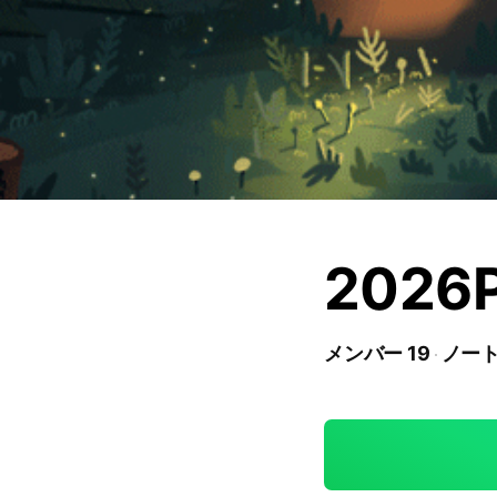
202
メンバー 19
ノート