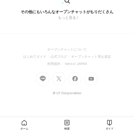
その他にもいろんなオープンチャットがもりだくさん
もっと見る
(Open
オープンチャットについて
in
(Open
(Open
(Open
はじめてガイド
公式ブログ
オープンチャット禁止規定
a
in
in
in
(Open
(Open
利用規約
Yahoo! JAPAN
new
a
a
a
in
in
window)
Go
new
Go
new
Go
Go
new
a
a
to
window)
to
window)
to
to
window)
new
new
Line
X
Facebook
Youtube
window)
window)
(Open
(Open
(Open
(Open
© LY Corporation
in
in
in
in
a
a
a
a
new
new
new
new
window)
window)
window)
window)
ホーム
検索
ガイド