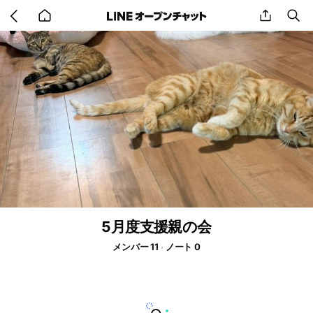
Go
share
se
back
to
home
5月度支援親の会
メンバー 11
ノート 0