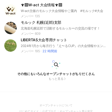
🍄‍🟫W-act 大会情報🍄‍🟫
W-act主催のモルック大会情報やご案内 #モルック#大会
メンバー 135
モルック 札幌(近郊)支部
北海道札幌近郊で活動するモルッカーの交流の場です！
メンバー 609
LIBERTAS大会専用チャット
2024年1月から毎月行う『え〜るCUP』の大会情報やエントリー方法、大会毎のレギュレーションや対戦表などを紹介していきます。#モルック#函館#北海道え〜る倶楽部
メンバー 195
22 時間前
その他にもいろんなオープンチャットがもりだくさん
もっと見る
(Open
オープンチャットについて
in
(Open
(Open
(Open
はじめてガイド
公式ブログ
オープンチャット禁止規定