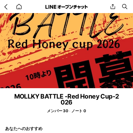
Go
share
se
back
to
home
MOLLKY BATTLE -Red Honey Cup-2
026
メンバー 30
ノート 0
あなたへのおすすめ