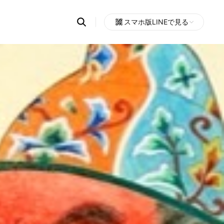
Search
スマホ版LINEで見る
OpenChats
Open
or
search
messages
area