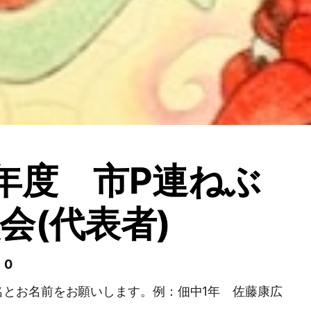
年度 市P連ねぶ
会(代表者)
 0
名とお名前をお願いします。例：佃中1年 佐藤康広