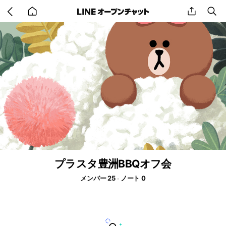
Go
share
se
back
to
home
プラスタ豊洲BBQオフ会
メンバー 25
ノート 0