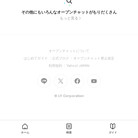
その他にもいろんなオープンチャットがもりだくさん
もっと見る
(Open
オープンチャットについて
in
(Open
(Open
(Open
はじめてガイド
公式ブログ
オープンチャット禁止規定
a
in
in
in
(Open
(Open
利用規約
Yahoo! JAPAN
new
a
a
a
in
in
window)
Go
new
Go
new
Go
Go
new
a
a
to
window)
to
window)
to
to
window)
new
new
Line
X
Facebook
Youtube
window)
window)
(Open
(Open
(Open
(Open
© LY Corporation
in
in
in
in
a
a
a
a
new
new
new
new
window)
window)
window)
window)
ホーム
検索
ガイド