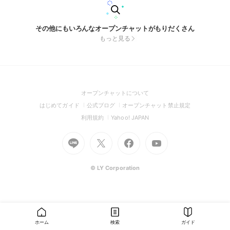
その他にもいろんなオープンチャットがもりだくさん
もっと見る
(Open
オープンチャットについて
in
(Open
(Open
(Open
はじめてガイド
公式ブログ
オープンチャット禁止規定
a
in
in
in
(Open
(Open
利用規約
Yahoo! JAPAN
new
a
a
a
in
in
window)
Go
new
Go
new
Go
Go
new
a
a
to
window)
to
window)
to
to
window)
new
new
Line
X
Facebook
Youtube
window)
window)
(Open
(Open
(Open
(Open
© LY Corporation
in
in
in
in
a
a
a
a
new
new
new
new
window)
window)
window)
window)
ホーム
検索
ガイド