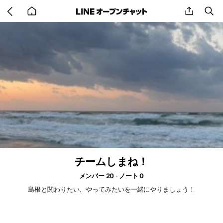
Go
share
se
back
to
home
チームしまね！
メンバー 20
ノート 0
島根と関わりたい、やってみたいを一緒にやりましょう！