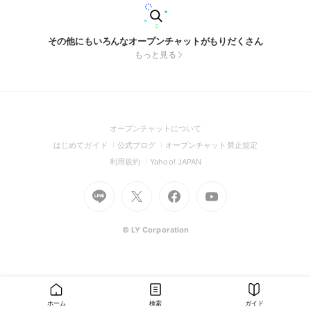
その他にもいろんなオープンチャットがもりだくさん
もっと見る
(Open
オープンチャットについて
in
(Open
(Open
(Open
はじめてガイド
公式ブログ
オープンチャット禁止規定
a
in
in
in
(Open
(Open
利用規約
Yahoo! JAPAN
new
a
a
a
in
in
window)
Go
new
Go
new
Go
Go
new
a
a
to
window)
to
window)
to
to
window)
new
new
Line
X
Facebook
Youtube
window)
window)
(Open
(Open
(Open
(Open
© LY Corporation
in
in
in
in
a
a
a
a
new
new
new
new
window)
window)
window)
window)
ホーム
検索
ガイド