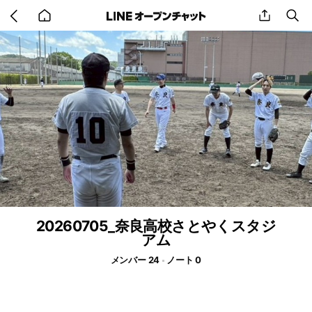
Go
share
se
back
to
home
20260705_奈良高校さとやくスタジ
アム
メンバー 24
ノート 0