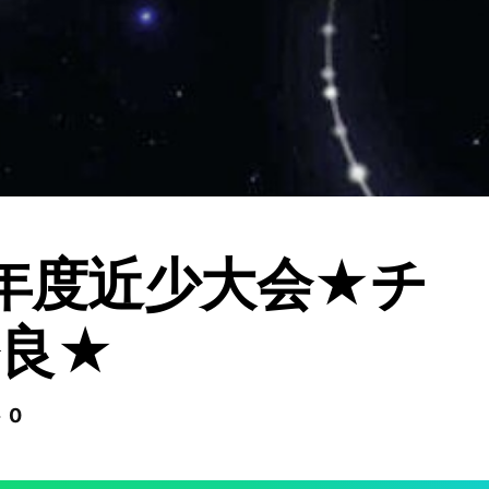
6年度近少大会★チ
良★
 0