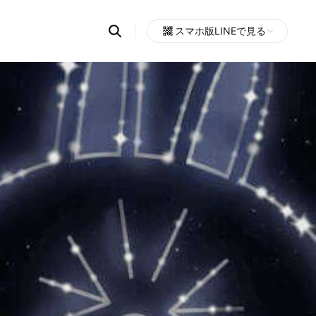
Search
スマホ版LINEで見る
OpenChats
Open
or
search
messages
area