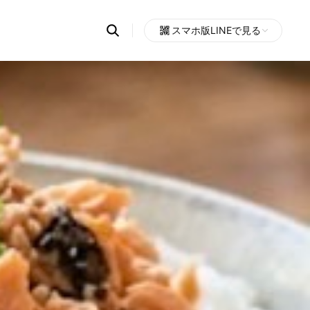
Search
スマホ版LINEで見る
OpenChats
Open
or
search
messages
area