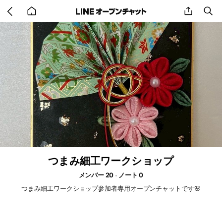
Go
share
se
back
to
home
つまみ細工ワークショップ
メンバー 20
ノート 0
つまみ細工ワークショップ参加者専用オープンチャットです🌸