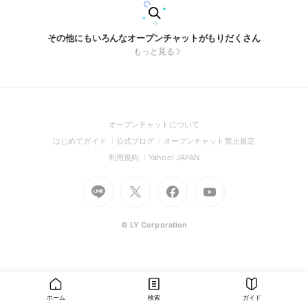
その他にもいろんなオープンチャットがもりだくさん
もっと見る
(Open
オープンチャットについて
in
(Open
(Open
(Open
はじめてガイド
公式ブログ
オープンチャット禁止規定
a
in
in
in
(Open
(Open
利用規約
Yahoo! JAPAN
new
a
a
a
in
in
window)
Go
new
Go
new
Go
Go
new
a
a
to
window)
to
window)
to
to
window)
new
new
Line
X
Facebook
Youtube
window)
window)
(Open
(Open
(Open
(Open
© LY Corporation
in
in
in
in
a
a
a
a
new
new
new
new
window)
window)
window)
window)
ホーム
検索
ガイド