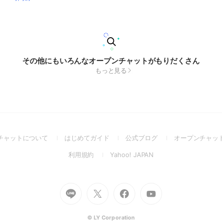
その他にもいろんなオープンチャットがもりだくさん
もっと見る
(Open
(Open
(Open
チャットについて
はじめてガイド
公式ブログ
オープンチャッ
in
in
in
(Open
(Open
利用規約
Yahoo! JAPAN
a
a
a
in
in
new
new
new
a
a
window)
window)
window)
new
new
Go
Go
Go
Go
window)
window)
to
to
to
to
Line
X
Facebook
Youtube
(Open
(Open
(Open
(Open
© LY Corporation