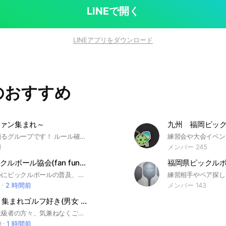
LINEで開く
LINEアプリをダウンロード
のおすすめ
ァン集まれ～
ホークスを語るグループです！ ルール確認よろしくお願いします！
練習会や大会イベン
1
メンバー 245
美祢市ピックルボール協会(fan funピックルボール美祢)
福岡県ピックルボ
美祢市を中心にピックルボールの普及、振興に努めてまいります✨ 市内外問わずお気軽に練習、体験会にご参加ください👌 ・練習日 毎週木曜日 19時〜21時 in美東小学校体育館 #ピックルボール
1
2 時間前
メンバー 143
山口県近辺 集まれゴルフ好き(男女 初心者から上級者まで……)
初心者から上級者の方々、気兼ねなくご参加ください😊 ゴルフのことはもちろんですが雑談も多めです！気兼ねなくトークに参加されてください！練習会やラウンド、コンペなども行っております😊 参加される方は必ず挨拶をお願いしています！その後、大事なノート確認してください！参加にあたり、皆様にノートへ自己紹介の記載をお願いしています。挨拶と自己紹介がない場合には参加の意思がないとみなし退会をお願いしていますのでご了承ください！ それと、申し訳ございませんが18歳以下の方の参加はご遠慮頂いてます🙇‍♂️
9
1 時間前