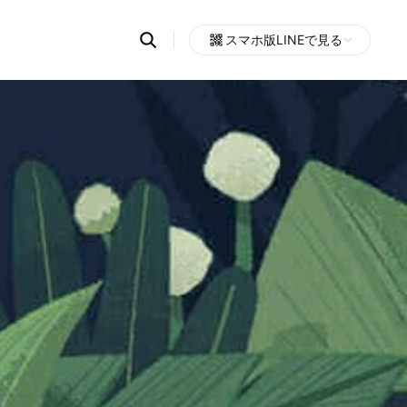
Search
スマホ版LINEで見る
OpenChats
Open
or
search
messages
area