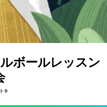
クルボールレッスン
会
ト 0