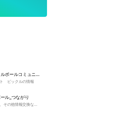
九州 福岡ピックルボールコミュニティ
ト ピックルの情報
ール_つながり
練習相手やペア探し、その他情報交換などコミュニティを広げるためのトークルーム メッセージに回答する場合は、できる限りスレッドをご使用下さい。 （メッセージ長押し→スレッドをタップ） ピックルボールを通じて運動を始める人を10,000人増やします！ 福岡県の運動参加率0.2%増加へ！！ #福岡 #ピックルボール #福岡県ピックルボール協会 #福岡ピックルボール