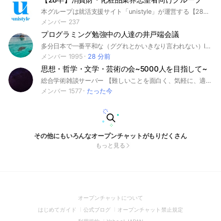
本グループは就活支援サイト「unistyle」が運営する【28卒】消費財・化粧品・日用品業界志望者向けのグループになります。 #就活 #28卒 #メーカー #消費財 #化粧品 #日用品 #トイレタリー #メーカー #インターンシップ #本選考 #大学生 #unistyle #ユニスタイル #面接 #採用 #内定 #ES #エントリーシート #自己分析 #業界研究 #企業研究 #自己PR #ガク
メンバー 237
プログラミング勉強中の人達の井戸端会議
多分日本で一番平和な（ググれとかいきなり言われない）IT業界の中の人（社長・エンジニア・人事）も参加している、プログラミングを勉強している人向けの井戸端会議場です。 参加される方や質問をされる際には最初にアナウンスに書かれているオープンチャットのルールをご一読くださいm(_ _)m https://www.notion.so/18de5148c5924d5a977cbf947c1656d7
メンバー 1995
28 分前
思想・哲学・文学・芸術の会~5000人を目指して~
総合学術雑談サーバー 【難しいことを面白く、気軽に、適当に、ゆるく】 ルール ①興味あることを気軽に質問すること ②くだらない質問でも馬鹿にしないこと ③誰から返事がなくても気にしないこと ④みんなを不快にするような発言は控えること ⑤様々な主義主張をもつ5000人を目指すこと (人数が増えるまではとりあえず質より量 自由に招待してひとを増やしてください) ※基本的には管理人の独裁で、管理人は定期的に変わります 当会の説明 ①2020年2月設立 ②Discordに当会の本部があり、オープンチャットと同じようにnoteなど複数媒体で支部がございます ③思想哲学文学芸術だけでなく幅広い分野に興味関心のある方が老若男女問わず在籍しております ④公式ツイッターでイベントの告知などを順次更新しております ⑤新規さん大歓迎ですので遠慮なくお入りください 関連キーワード #思想 #哲学 #文学 #芸術 #美術 #音楽 #映画 #短歌 #俳句 #川柳 #詩 #小説 #絵画 #彫刻 #陶芸 #建築 #動画制作 #創作発表 #論語 #老子 #プラトン #アリストテレス #カント #クラシック #ジャズ #展覧会 #企画展 #美術館 #博物館 #科学館 #資料館 #図書館 #読書 #読書会 #古典 #和歌 #漢文 #地理 #歴史 #政治 #法律 #経済 #経営 #国際 #ニュース #心理学 #化学 #生物 #:物理 #宇宙 #エネルギー #人体 #工学 #魔術 #神話 #民俗 #文化 #倫理 #社会学 #教育 #語学 #環境 #学習 #研究 #議論 #イベント #Discord #note etc.
メンバー 1577
たった今
その他にもいろんなオープンチャットがもりだくさん
もっと見る
(Open
オープンチャットについて
in
(Open
(Open
(Open
はじめてガイド
公式ブログ
オープンチャット禁止規定
a
in
in
in