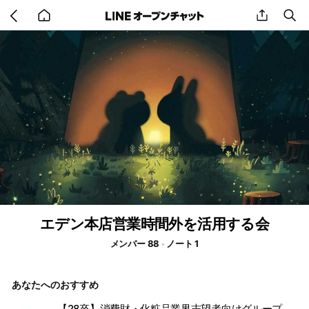
Go
share
se
back
to
home
エデン本店営業時間外を活用する会
メンバー 88
ノート 1
あなたへのおすすめ
【28卒】消費財・化粧品業界志望者向けグループ