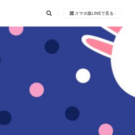
Search
スマホ版LINEで見る
OpenChats
Open
or
search
messages
area