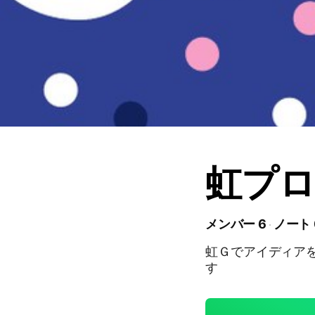
虹プ
メンバー 6
ノート 
虹Ｇでアイディア
す