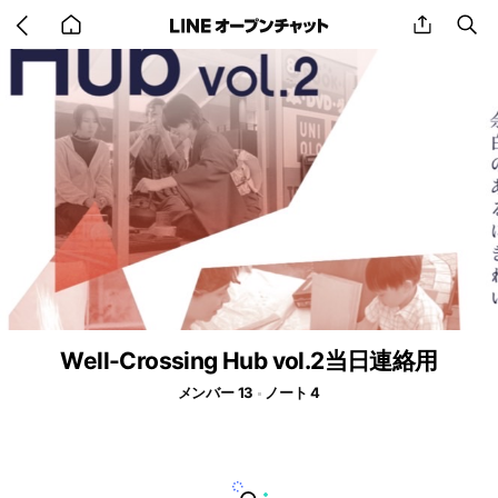
Go
share
se
back
to
home
Well-Crossing Hub vol.2当日連絡用
メンバー 13
ノート 4