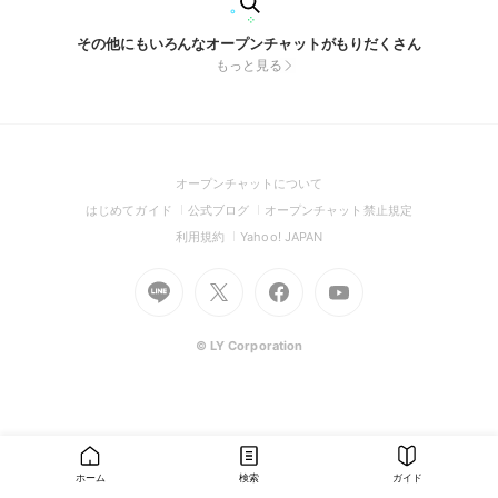
その他にもいろんなオープンチャットがもりだくさん
もっと見る
(Open
オープンチャットについて
in
(Open
(Open
(Open
はじめてガイド
公式ブログ
オープンチャット禁止規定
a
in
in
in
(Open
(Open
利用規約
Yahoo! JAPAN
new
a
a
a
in
in
window)
Go
new
Go
new
Go
Go
new
a
a
to
window)
to
window)
to
to
window)
new
new
Line
X
Facebook
Youtube
window)
window)
(Open
(Open
(Open
(Open
© LY Corporation
in
in
in
in
a
a
a
a
new
new
new
new
window)
window)
window)
window)
ホーム
検索
ガイド