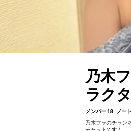
乃木
ラク
メンバー 18
ノート
乃木フラのチャン
チャットです！