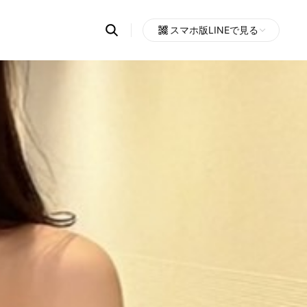
Search
スマホ版LINEで見る
OpenChats
Open
or
search
messages
area