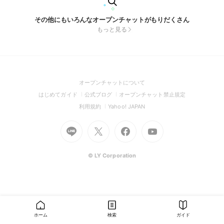
その他にもいろんなオープンチャットがもりだくさん
もっと見る
(Open
オープンチャットについて
in
(Open
(Open
(Open
はじめてガイド
公式ブログ
オープンチャット禁止規定
a
in
in
in
(Open
(Open
利用規約
Yahoo! JAPAN
new
a
a
a
in
in
window)
Go
new
Go
new
Go
Go
new
a
a
to
window)
to
window)
to
to
window)
new
new
Line
X
Facebook
Youtube
window)
window)
(Open
(Open
(Open
(Open
© LY Corporation
in
in
in
in
a
a
a
a
new
new
new
new
window)
window)
window)
window)
ホーム
検索
ガイド