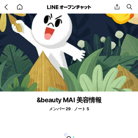
Go
share
se
back
to
home
&beauty MAI 美容情報
メンバー 29
ノート 5