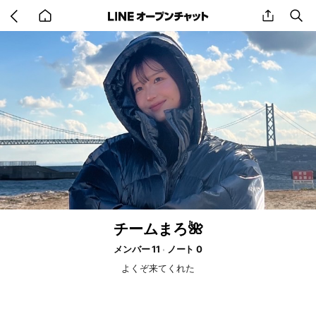
Go
share
se
back
to
home
チームまろ🌺
メンバー 11
ノート 0
よくぞ来てくれた