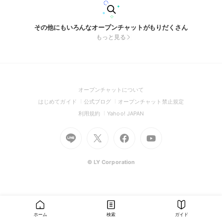
その他にもいろんなオープンチャットがもりだくさん
もっと見る
(Open
オープンチャットについて
in
(Open
(Open
(Open
はじめてガイド
公式ブログ
オープンチャット禁止規定
a
in
in
in
(Open
(Open
利用規約
Yahoo! JAPAN
new
a
a
a
in
in
window)
Go
new
Go
new
Go
Go
new
a
a
to
window)
to
window)
to
to
window)
new
new
Line
X
Facebook
Youtube
window)
window)
(Open
(Open
(Open
(Open
© LY Corporation
in
in
in
in
a
a
a
a
new
new
new
new
window)
window)
window)
window)
ホーム
検索
ガイド