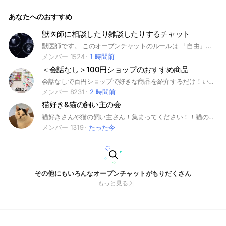
らお届けします🎧 ⚠️ルール⚠️ あくまで告知用となりますの
で、発言、投稿、スタンプ等はお控え下さい。 主からの告知
あなたへのおすすめ
のみに使用させて頂きます。 リアクションはOKです🙆‍♀️ 皆さん
が扱いやすく快適にご利用頂くためのルールとなりますので何
卒､ご理解とご協力お願いいたします🙇‍♂️ #TikTokライブ #YouT
獣医師に相談したり雑談したりするチャット
ube #Instagram #X #Twitter #ミルクボランティア
獣医師です。 このオープンチャットのルールは 「自由」です😊 質問、相談受け付けてます🎵
メンバー 1524
1 時間前
＜会話なし＞100円ショップのおすすめ商品
会話なしで百円ショップで好きな商品を紹介するだけ！いい商品に出会えますように！ #DAISO #ダイソー #seria #セリア #cando #キャンドゥ #雑貨 #ワンコイン #100均 #100円 #百均
メンバー 8231
2 時間前
猫好き&猫の飼い主の会
猫好きさんや猫の飼い主さん！集まってください！！猫のお話をしましょう！！性別や年齢は問いません！！ぜひみんなで猫の話をしましょう！！
メンバー 1319
たった今
その他にもいろんなオープンチャットがもりだくさん
もっと見る