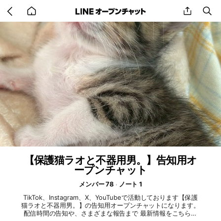
Go
share
se
back
to
home
【保護猫ラオと不器用男。】告知用オ
ープンチャット
メンバー 78
ノート 1
TikTok、Instagram、X、YouTubeで活動しております【保護
猫ラオと不器用男。】の告知用オープンチャットになります。
配信時間の告知や、さまざまな報告まで 最新情報をこちらか