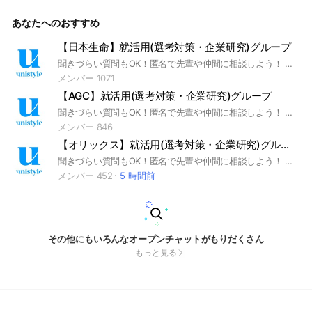
ノンマーケティングジャパン #電機業界 #インターンシップ #
本選考 #unistyle #ユニスタイル #面接 #採用 #内定 #ES #エ
あなたへのおすすめ
ントリーシート #自己分析 #業界研究 #企業研究 #自己PR #ガ
クチカ #学生時代頑張ったこと #志何望動機 #webテスト #ウ
ェブテスト #GD #グループディスカッション #グルディス #O
【日本生命】就活用(選考対策・企業研究)グループ
B訪問 #企業選び #就活対策 #就活準備 #大手企業 #日系企業
聞きづらい質問もOK！匿名で先輩や仲間に相談しよう！ 就活サイトunistyleが運営する日本生命の就活情報(選考対策/企業研究)共有グループです。 #就活 #日本生命 #保険業界 #インターンシップ #本選考 #unistyle #ユニスタイル #面接 #採用 #内定 #ES #エントリーシート #自己分析 #業界研究 #企業研究 #自己PR #ガクチカ #学生時代頑張ったこと #志何望動機 #webテスト #ウェブテスト #GD #グループディスカッション #グルディス #OB訪問 #企業選び #就活対策 #就活準備 #大手企業 #日系企業 ▼unistyleが運営する保険のオプチャグループ▼ 日本生命 / 第一生命 / 明治安田生命 / 住友生命 / ソニー生命保険 / 東京海上日動あんしん生命保険 / かんぽ生命保険 / アフラック / オリックス生命保険 / 富国生命保険 / プルデンシャル生命保険 / 太陽生命保険 / 朝日生命 / 大樹生命 / 東京海上日動火災保険 / 三井住友海上火災保険 / 損害保険ジャパン / あいおいニッセイ同和損害保険 / ソニー損害保険 ▼日本生命の企業研究はこちらから▼ https://x.gd/7aB1r
▼unistyleが運営する電機のオプチャグループ▼ ソニーグルー
プ / 日立製作所 / パナソニック / 富士通 / NEC（日本電気） /
メンバー 1071
三菱電機 / キーエンス / 村田製作所 / キヤノン（Canon） / 島
【AGC】就活用(選考対策・企業研究)グループ
津製作所 / 富士フイルムビジネスイノベーション / 京セラ / 東
芝 / ヤンマー / クボタ / リコー / GSアユサ / オリンパス / ニ
聞きづらい質問もOK！匿名で先輩や仲間に相談しよう！ 就活サイトunistyleが運営するAGCの就活情報(選考対策/企業研究)共有グループです。 #就活 #AGC #素材業界 #インターンシップ #本選考 #unistyle #ユニスタイル #面接 #採用 #内定 #ES #エントリーシート #自己分析 #業界研究 #企業研究 #自己PR #ガクチカ #学生時代頑張ったこと #志何望動機 #webテスト #ウェブテスト #GD #グループディスカッション #グルディス #OB訪問 #企業選び #就活対策 #就活準備 #大手企業 #日系企業 ▼unistyleが運営する素材のオプチャグループ▼ 三菱ケミカル / 旭化成 / AGC / 富士フイルム / 東レ / 住友化学 / 三井化学 / 帝人 / 積水化学工業 / 信越化学工業 / クラレ / ダイキン工業 / 東ソー / 昭和電工 / 東洋紡 / 日本製紙 / JSR / 住友ゴム工業 / 横浜ゴム / 日本触媒 / UBE（宇部興産） / 日本ガイシ / デンカ / HOYA / レンゴー / DIC / トクヤマ / カネカ ▼AGCの企業研究はこちらから▼ https://x.gd/1MFzX
コン / 住友電気工業（住友電工） / セイコーエプソン / DMG
メンバー 846
森精機 / ブリヂストン / 日東電工 / オムロン / TDK / 東京エレ
【オリックス】就活用(選考対策・企業研究)グループ
クトロン / コニカミノルタ / ブラザー工業 / ボッシュ(BOSCH)
/ シャープ（SHARP) / ミネベアミツミ / 日立建機 / コマツ
聞きづらい質問もOK！匿名で先輩や仲間に相談しよう！ 就活サイトunistyleが運営するオリックスの就活情報(選考対策/企業研究)共有グループです。 #就活 #オリックス #リース業界 #インターンシップ #本選考 #unistyle #ユニスタイル #面接 #採用 #内定 #ES #エントリーシート #自己分析 #業界研究 #企業研究 #自己PR #ガクチカ #学生時代頑張ったこと #志何望動機 #webテスト #ウェブテスト #GD #グループディスカッション #グルディス #OB訪問 #企業選び #就活対策 #就活準備 #大手企業 #日系企業 ▼unistyleが運営するリースのオプチャグループ▼ オリックス / 三井住友ファイナンス＆リース（SMFL) / 三菱HCキャピタル / 東京センチュリー / 芙蓉総合リース / みずほリース / NTTファイナンス / JA三井リース / NTT・TCリース / リコーリース / 日産フィナンシャルサービス / トヨタファイナンス / NECキャピタルソリューション ▼オリックスの企業研究はこちらから▼ https://x.gd/JcF0d
（小松製作所） / 住友重機械工業 / アルプスアルパイン / 富士
メンバー 452
5 時間前
電機 / ファナック(FANUC) / キヤノンマーケティングジャパン
/ ディスコ ▼キヤノンマーケティングジャパンの企業研究はこ
ちらから▼ https://x.gd/lmSat
その他にもいろんなオープンチャットがもりだくさん
もっと見る