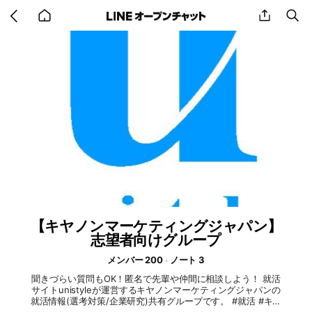
Go
share
se
back
to
home
【キヤノンマーケティングジャパン】
志望者向けグループ
メンバー 200
ノート 3
聞きづらい質問もOK！匿名で先輩や仲間に相談しよう！ 就活
サイトunistyleが運営するキヤノンマーケティングジャパンの
就活情報(選考対策/企業研究)共有グループです。 #就活 #キヤ