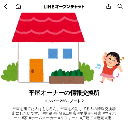
Go
share
se
back
to
home
平屋オーナーの情報交換所
メンバー 226
ノート 2
平屋を建てた人はもちろん、平屋を検討してる人の情報交換場
所にしたいです。 #新築 #HM #工務店 #平屋 #一軒家 #マイホ
ーム #家 #ホームメーカー #リフォーム #戸建て #建売 #建築
#ミサワホーム #一条工務店 #積水ハウス