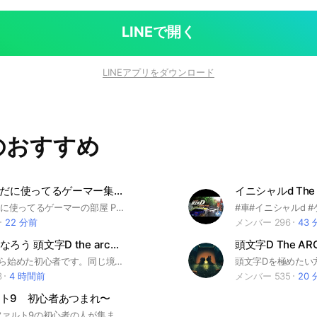
LINEで開く
LINEアプリをダウンロード
のおすすめ
PS3をいまだに使ってるゲーマー集まれ!
PS3をいまだに使ってるゲーマーの部屋 PS3の話題を中心に、PC ゲーム CS ゲームの話題で盛り上がる部屋です。 2025年にCFW関連の話題も解禁しました。 #PS3 #ゲーム #レトロゲーム #ps2 #ps1 #psx #psp #cfw #改造 #sony #vita #nintendo #steam #DS #ファミコン #スーファミ #NES #SNES
22 分前
メンバー 296
43
一緒に速くなろう 頭文字D the arcade
頭文字D The AR
当方8月末から始めた初心者です。同じ境遇の人探してます。上級者に手解きもお願いしたいです。 基本的にうちのOCは自由です。 #イニシャルD #頭文字D
3
4 時間前
メンバー 535
20
ト9 初心者あつまれ〜
ここはアスファルト9の初心者の人が集まるオプチャ 夜中する人もオケ 年齢は問わんよ〜 ⊂((・▽・))⊃ 主は中学生(・∀・) 初心者大歓迎！ もちろん中級者から上級者もOKです！ Youtuberさんとかいるからぜひ入ってね〜 みんなで仲良く楽しんでアスファルト9しよ！ 主は返信おそい(・。・; 入ったら大事なノートの確認よろしくおねがいします🙇‍♀ 🏎️🏎️🏎️🏎️🏎️🏎️🏎️🏎️🏎️🏎️ #アスファルト9 #ゲーム #レース #初心者 #車 〈ルール〉 即抜け🆖（したら即通報） 暴言🆖 ラインポイント目当て🆖 写真の送り合い🆖（個人情報が入ってなければ🆗） 荒らし🆖 特にこれらを守ってもらえたらいいです！ 最後まで読んでくれてありがとう！ 主もこのオプチャを発展させたいと思うからぜひはいってね〜 ヾ(･ω･*)ﾉ