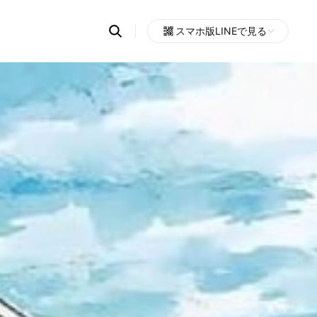
Search
スマホ版LINEで見る
OpenChats
Open
or
search
messages
area