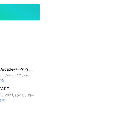
イニシャルd The Arcadeやってる人来てー!
#車#イニシャルd #ゲーム#86 イニシャルd the arcadeをやっている人たちの集まりです‼︎
 分前
CADE
頭文字Dを極めたい方、攻略したい方、苦手な方 みんなで一緒に上手くなりましょ!! #頭文字D #アーケード #イニシャルD #イニD #ゲーセン #湾岸 #湾岸ミッドナイト
 分前