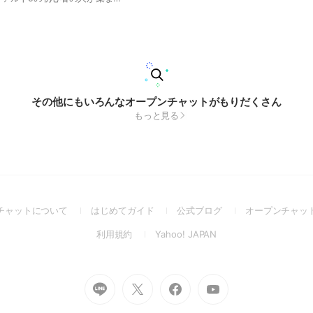
その他にもいろんなオープンチャットがもりだくさん
もっと見る
(Open
(Open
(Open
チャットについて
はじめてガイド
公式ブログ
オープンチャッ
in
in
in
(Open
(Open
利用規約
Yahoo! JAPAN
a
a
a
in
in
new
new
new
a
a
window)
window)
window)
new
new
Go
Go
Go
Go
window)
window)
to
to
to
to
Line
X
Facebook
Youtube