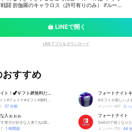
 戦闘 折伽羅のキャラロス（許可有りのみ） ifルート
けない事 チート（ラインハルト、パンドラより弱い
激 原作伽羅・ifルート伽羅の無許可着席 他作品の伽羅
かな…？ あ、後管理人は、リゼロ、第5章の最初らへ
LINEで開く
読んでないから、理解してないところとかあるかも…
ベアトリス パック レム アヤマツ√スバル ラム エミリ
LINEアプリをダウンロード
ウス・ユークリウス カサネル√エミリア カペラ・エメ
バル ラインハルト・ヴァン・アストレア レグルス・
折#オリキャラ
のおすすめ
フォートナイト！🦖ギフト🎁無料だよー🎉
#フォートナイト#フォトナ#ギフト#無料であげちゃう！🦕
0
37 分前
メンバー 641
たっ
な人ぉぉぉ
フォートナイト 【
東方のオプです東方が好きな人来てね(雑談も一応OK) 東方について語ろうぜ！ほかも色んな話せるトークルームあるからなんでも話せるよっ オプ主のなりすましがでてるので宣伝された人は気をつけて オプ主である幻想郷の人が他オプに宣伝をすることは絶対ないので注意してください 入って楽しんでくらたら嬉しいな 色々喋ってるから楽しんでね ぜひみんな来てねっ
7
1 時間前
メンバー 710
44 