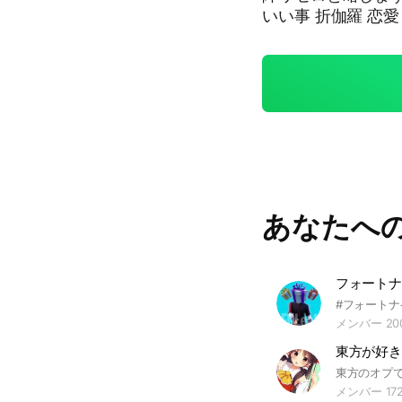
いい事 折伽羅 恋愛
の伽羅 やってはい
ものならOK） 🦟
のなりきり くらい
んくらいまでしか
えーっと埋まりは 
ア エキドナ ユリ
ラダ・ルグニカ ス
コルニアス 合言葉はリゼロ！ #リゼロ#なりきり#nrkr#也#Re:ゼロから
始める異世界生活#
あなたへ
メンバー 20
東方が好き
メンバー 172