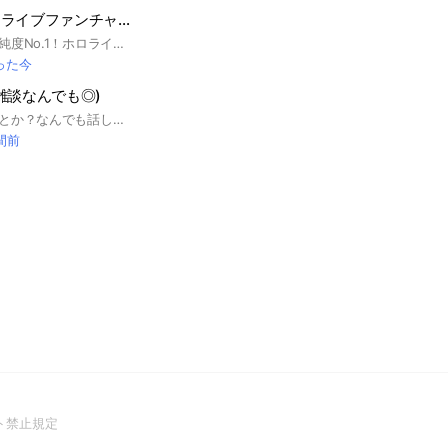
▶️あったけぇホロライブファンチャット
やさしいホロファン純度No.1！ホロライブ最新情報が最速で集まる場所です！（╹◡╹） 閲覧だけ、ROM専やチラ見も大歓迎！✨ ホロライブを見始めて間もない人や、古参の方も幅広く参加していて、毎日推しの話で盛り上がってます！ ホロメンの情報も、便利なbotに登録していて、日々アップデートしているので、推し事が捗ること間違いなし！ 中にはグッズ、翻訳、切り抜き師さんやクリエイターさんなど、多くの分野の有識者もいて、他では手に入らない貴重な情報がノートにまとめられていたりします😇 この度、スペシャルオープンチャットにも認定！ ぜひ参加してみてください！ #ホロライブプロダクション ときのそら 星街すいせい ロボ子さん さくらみこ AZKI 白上フブキ 夏色まつり 赤井はあと アキ・ローゼンタール 夜空メル 大神ミオ 百鬼あやめ 湊あくあ 紫咲シオン 癒月ちょこ 大空スバル 猫又おかゆ 戌神ころね 潤羽るしあ 宝鐘マリン 兎田ぺこら 白銀ノエル 不知火フレア 桐生ココ 天音かなた 角巻わため 姫森ルーナ 常闇トワ 獅白ぼたん 雪花ラミィ 尾丸ポルカ 桃鈴ねね 魔乃アロエ ラプラス・ダークネス 鷹嶺ルイ 博衣こより 沙花叉クロヱ 風真いろは #ホロライブイングリッシュ がうる・ぐら ワトソン・アメリア 一伊那尓栖 森カリオペ 小鳥遊キアラ IRyS 九十九佐命 セレス・ファウナ オーロ・クロニー 七詩ムメイ ハコス・ベールズ #ホロライブインドネシア アユンダ・リス ムーナ・ホシノヴァ アイラニ・イオフィフティーン クレイジー・オリー アーニャ・メルフィッサ パヴォリア・レイネ ベスティア・ゼータ カエラ・コヴァルスキア こぼ･かなえる #ホロスターズ 花咲みやび 奏手イヅル アルランディス 律可 アステル・レダ 岸堂天真 夕刻ロベル 影山シエン 荒咬オウガ 夜十神封魔 羽継烏有 緋崎ガンマ 水無世燐央 #ReGLOSS 火威青 音乃瀬奏 一条莉々華 儒烏風亭らでん 轟はじめ #FLOWGLOW 響咲リオナ 虎金妃笑虎 水宮枢 輪堂千速 綺々羅々ヴィヴィ フィギュア 実況 イラスト お絵描き アニメ 依頼 漫画 スタンプ 絵師 模写 デッサン ホロぐら ホロアース 配信 Vtuber アイ
った今
雑談なんでも◎)
雑談とか、東方の話とか？なんでも話してオッケーです👌 基本的に自由でーす！ 荒らしだけは強制退会させます。 #東方 #東方Project #雑談など
間前
(Open
ト禁止規定
in