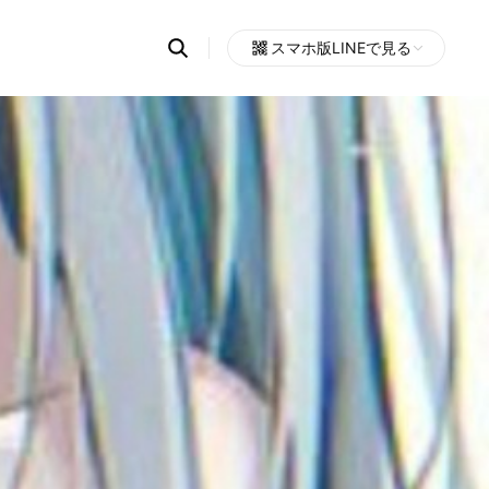
Search
スマホ版LINEで見る
OpenChats
Open
or
search
messages
area