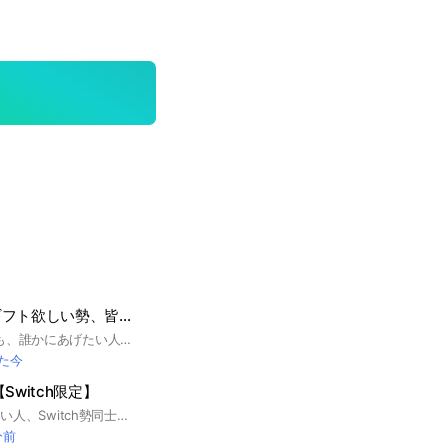
フォートナイトギフト欲しい勢、皆集まれ！！
#ギフトが欲しい人も、誰かにあげたい人も、集まってください！ 雑談OK！フォートナイト関連の話も大歓迎！ 詐欺禁止！ 即抜けもやめてください。 以下のルールが守れなかった人は通報させていただきます。 ルールを守って楽しく楽しみましょう！！
た今
Switch限定】
Switchで強くなりたい人、Switch勢同士で楽しみたい人大歓迎のコミュニティーです🥳 急上昇1位！ Switch勢なら誰でも入って大丈夫です👍🏻 幅広い年齢層の方がいます。 入ったらノートに自分のidと自己紹介を書いてください！！ このオープンチャットを作った理由は、Switch勢"だけ"でフォートナイトをすることによって実力の差が小さくなり、別機種とやるよりも、より楽しめたり、練習になると思ったからです。 Switch勢だけで楽しみたい人は、是非入ってみてください🫠 ⚠️禁止事項⚠️ ・荒らし、暴言、過度な宣伝、即抜け、虚偽発言 ・他人に迷惑がかかる行為 ・機種差別や別機種の参加 ルールを守って楽しいオープンチャットにしましょう💬 #フォートナイト #Switch勢
分前