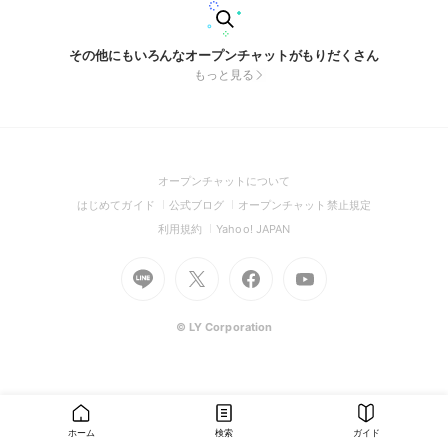
その他にもいろんなオープンチャットがもりだくさん
もっと見る
(Open
オープンチャットについて
in
(Open
(Open
(Open
はじめてガイド
公式ブログ
オープンチャット禁止規定
a
in
in
in
(Open
(Open
利用規約
Yahoo! JAPAN
new
a
a
a
in
in
window)
Go
new
Go
new
Go
Go
new
a
a
to
window)
to
window)
to
to
window)
new
new
Line
X
Facebook
Youtube
window)
window)
(Open
(Open
(Open
(Open
© LY Corporation
in
in
in
in
a
a
a
a
new
new
new
new
window)
window)
window)
window)
ホーム
検索
ガイド