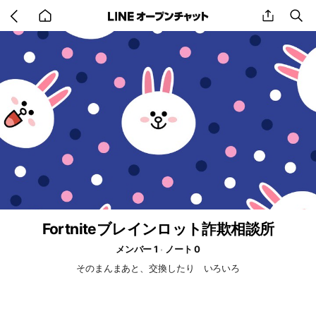
Go
share
se
back
to
home
Fortniteブレインロット詐欺相談所
メンバー 1
ノート 0
そのまんまあと、交換したり いろいろ