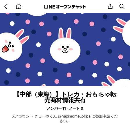
Go
share
se
back
to
home
【中部（東海）】トレカ・おもちゃ転
売商材情報共有
メンバー 11
ノート 0
Xアカウント きょーやくん @hapimome_oripa に参加申請くだ
さい。