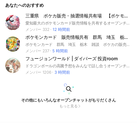
あなたへのおすすめ
三重県 ポケカ販売・抽選情報共有場 【ポケモンカード】
愛知最大のポケモンカード販売情報を共有するオープンチャットです。 #ポケカ #ポケモンカード #ポケモン #TCG #ポケットモンスター #三重 #愛知 #岐阜 #滋賀 #奈良 #京都 #大阪 抽選情報用オプチャあります。 ノートを確認してください。
メンバー 332
12 時間前
ポケモンカード 販売情報共有 群馬 埼玉 栃木 雑談
ポケモンカード 群馬 埼玉 栃木 雑談 ポケカの販売情報を共有するグループです 基本は 群馬埼玉栃木ですがたまに他の都道府県の情報も共有されています 関東 茨城県 栃木県 群馬県 埼玉県 千葉県 東京都 神奈川県
メンバー 237
5 時間前
フュージョンワールド | ダイバーズ 投資room
ドラゴンボールの高騰予想をみんなで話し合うオープンチャットです。 ※ルールは簡単。否定しない事。
メンバー 1206
3 時間前
その他にもいろんなオープンチャットがもりだくさん
もっと見る