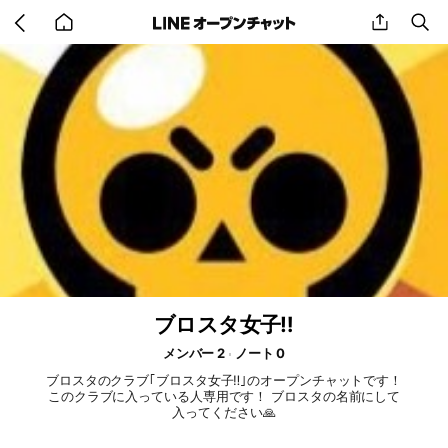
Go
share
se
back
to
home
ブロスタ女子‼️
メンバー 2
ノート 0
ブロスタのクラブ｢ブロスタ女子‼️｣のオープンチャットです！
このクラブに入っている人専用です！ ブロスタの名前にして
入ってください🙏