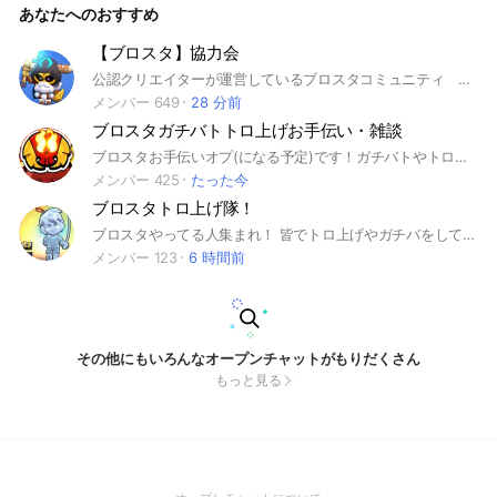
あなたへのおすすめ
【ブロスタ】協力会
公認クリエイターが運営しているブロスタコミュニティ #ブロスタ #ガチバトル #トロ上げ
メンバー 649
28 分前
ブロスタガチバトトロ上げお手伝い・雑談
ブロスタお手伝いオプ(になる予定)です！ガチバトやトロ上げのお手伝いやフレバトなどいろいろできるようにしたいです！管理人はレジェ1の雑魚なのでキャリーしてください(*^^*) 着実に人が増えてきているのでジャンジャンバリバリ参加していっぱい募集かけてください！よろしくお願いします！ 管理人もやし初レジェ4月3日 #ブロスタ #ブロスタガチバト #ブロスタトロ上げ
メンバー 425
たった今
ブロスタトロ上げ隊！
ブロスタやってる人集まれ！ 皆でトロ上げやガチバをしてます！ 不定期でフレバト開きます！！ 創立9月5日 改名前「ブロスタ1000トロ作り隊！」
メンバー 123
6 時間前
その他にもいろんなオープンチャットがもりだくさん
もっと見る