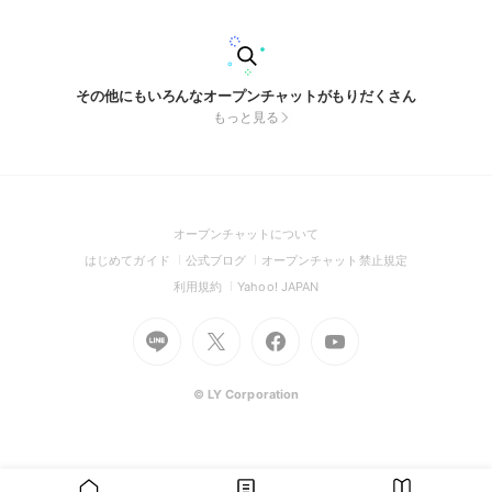
その他にもいろんなオープンチャットがもりだくさん
もっと見る
(Open
オープンチャットについて
in
(Open
(Open
(Open
はじめてガイド
公式ブログ
オープンチャット禁止規定
a
in
in
in
(Open
(Open
利用規約
Yahoo! JAPAN
new
a
a
a
in
in
window)
Go
new
Go
new
Go
Go
new
a
a
to
window)
to
window)
to
to
window)
new
new
Line
X
Facebook
Youtube
window)
window)
(Open
(Open
(Open
(Open
© LY Corporation
in
in
in
in
a
a
a
a
new
new
new
new
window)
window)
window)
window)