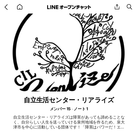
Go
share
se
back
to
home
自立生活センター・リアライズ
メンバー 15
ノート 1
自立生活センター・リアライズは障害があっても諦めることな
く、自分らしい人生を送っていける泉州地域を作るため、泉大
津市を中心に活動している団体です！「障害はパワーだ！エネ
ルギーだ！」をモットーに、アツく楽しく活動しています！